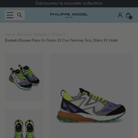
Passer au contenu
Découvrez la nouvelle collection
0
|
|
|
|
Home
Homme
Sneakers
Rocx
Baskets Basses Rocx En Nylon Et Cuir Femme, Gris, Blanc Et Violet