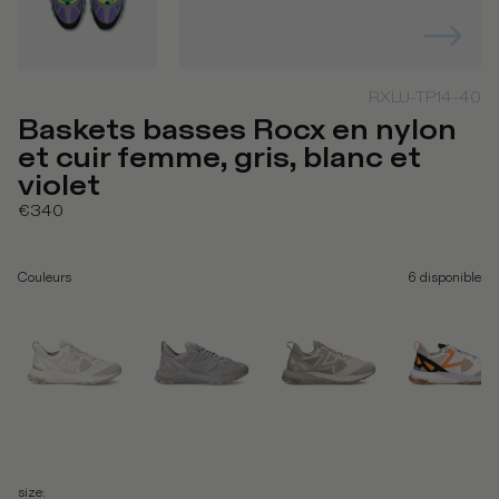
RXLU-TP14-40
Baskets basses Rocx en nylon
et cuir femme, gris, blanc et
violet
€340
Couleurs
6
disponible
size
: