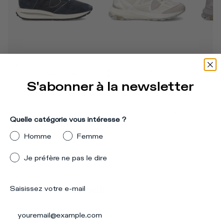
Baskets Tropez Haute 
Baskets Rocx Homme, 
Baske
Homme, Bleu Océan 
Blanc
Gris
Beurre
S'abonner à la newsletter
€295
€295
€295
€180
Acheter maintenant
Acheter maintenant
Ache
Quelle catégorie vous intéresse ?
Homme
Femme
Je préfère ne pas le dire
Compléter le look
Saisissez votre e-mail