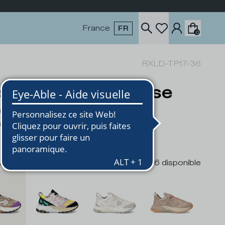
France
FR
0
RXLD-TP17-36
sket trekking basse
cx femme - beige
0
urs
6
disponible