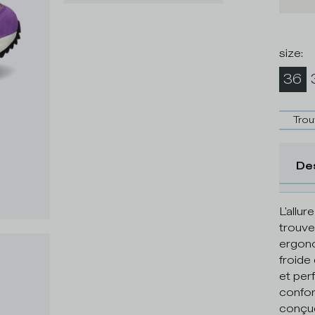
size
:
36
Trou
De
L'allu
trouve
ergono
froide
et per
confor
conçue