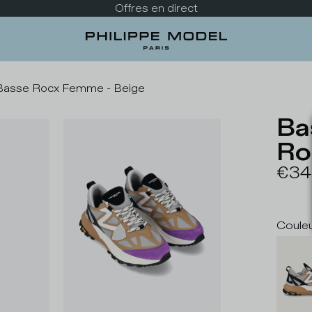
Découvrez la nouvelle collection
 Basse Rocx Femme - Beige
Ba
Ro
€34
Coule