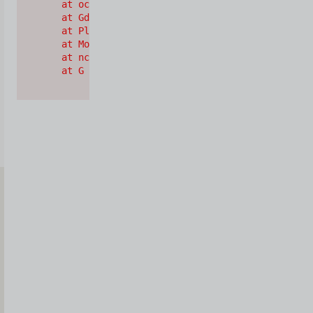
    at oc (https://cdn.shopify.com/oxygen-v2/2628
    at Gd (https://cdn.shopify.com/oxygen-v2/2628
    at Pl (https://cdn.shopify.com/oxygen-v2/2628
    at Mo (https://cdn.shopify.com/oxygen-v2/2628
    at nc (https://cdn.shopify.com/oxygen-v2/2628
    at G (https://cdn.shopify.com/oxygen-v2/26289
Iscriviti
alla
Newsletter