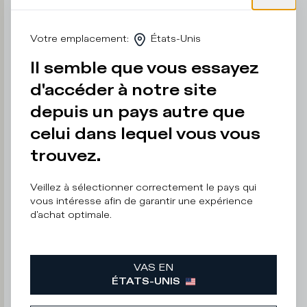
é
f
è
Votre emplacement
:
États-Unis
r
e
Il semble que vous essayez
n
d'accéder à notre site
e
p
depuis un pays autre que
a
s
celui dans lequel vous vous
l
trouvez.
e
d
ir
Veillez à sélectionner correctement le pays qui
e
vous intéresse afin de garantir une expérience
d'achat optimale.
Adresse
e-
VAS EN
mail
ÉTATS-UNIS