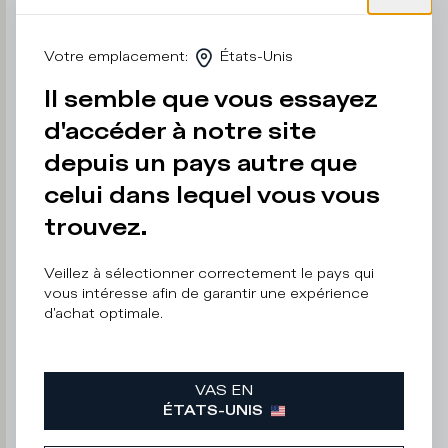
é
f
è
Votre emplacement
:
États-Unis
r
e
Il semble que vous essayez
n
d'accéder à notre site
e
p
depuis un pays autre que
a
s
celui dans lequel vous vous
l
trouvez.
e
d
ir
Veillez à sélectionner correctement le pays qui
e
vous intéresse afin de garantir une expérience
d'achat optimale.
Adresse
e-
VAS EN
mail
ÉTATS-UNIS