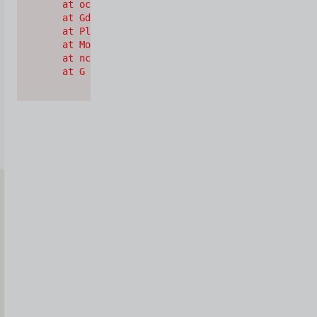
    at oc (https://cdn.shopify.com/oxygen-v2/2628
    at Gd (https://cdn.shopify.com/oxygen-v2/2628
    at Pl (https://cdn.shopify.com/oxygen-v2/2628
    at Mo (https://cdn.shopify.com/oxygen-v2/2628
    at nc (https://cdn.shopify.com/oxygen-v2/2628
    at G (https://cdn.shopify.com/oxygen-v2/26289
Iscriviti
alla
Newsletter