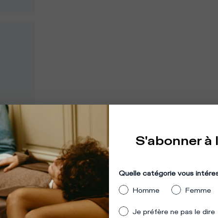
S'abonner à 
mplacement
:
États-Unis
Quelle catégorie vous intére
mble que vous essayez d'accéder à
Homme
Femme
 site depuis un pays autre que celui
Je préfère ne pas le dire
lequel vous vous trouvez.