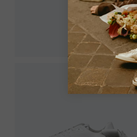
Veillez 
de garan
Voir tou