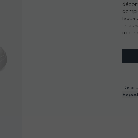
décont
complé
l'auda
finiti
recomm
Délai d
Expédi