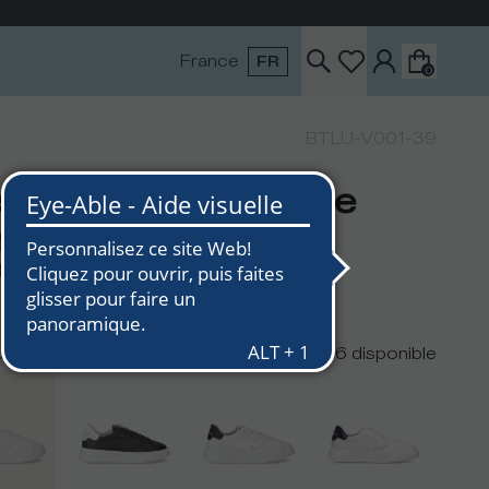
France
FR
0
BTLU-V001-39
sket basse Temple
mme - blanc
0
urs
6
disponible