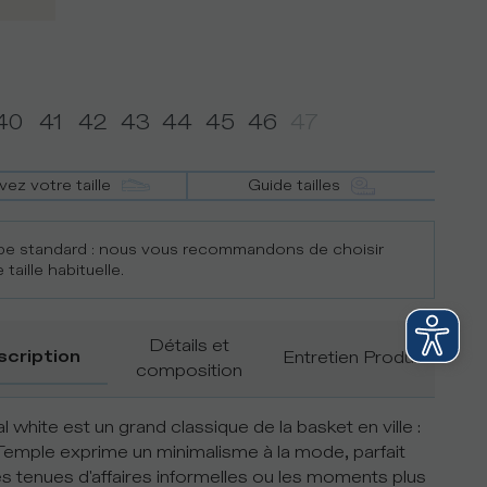
40
41
42
43
44
45
46
47
vez votre taille
Guide tailles
e standard : nous vous recommandons de choisir
 taille habituelle.
Détails et
scription
Entretien Produit
composition
l white est un grand classique de la basket en ville :
Temple exprime un minimalisme à la mode, parfait
es tenues d'affaires informelles ou les moments plus