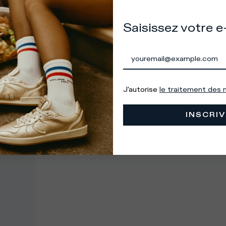
à sélectionner correctement le pays qui vous intéresse afin
Saisissez votre e
tir une expérience d'achat optimale.
VAS EN
RESTE EN
ÉTATS-UNIS
FRANCE
J'autorise
le traitement des
INSCRIV
s les pays