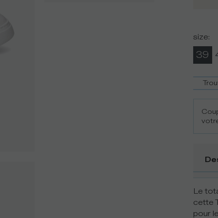
size
:
39
Trou
Coup
votre
De
Le tota
cette 
pour l