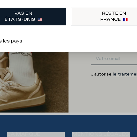
Quelle catégorie vous
VAS EN
RESTE EN
Homme
F
ÉTATS-UNIS
FRANCE
Adresse e-m
s les pays
J'autorise
le traitem
LA MARQUE
MENTIONS LÉGALES