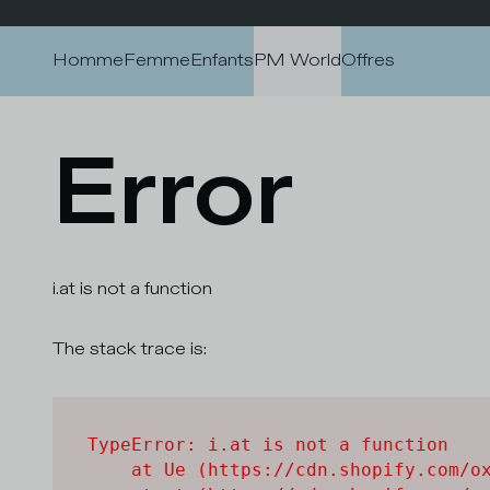
Passer au contenu
Homme
Femme
Enfants
PM World
Offres
Error
i.at is not a function
The stack trace is:
TypeError: i.at is not a function

    at Ue (https://cdn.shopify.com/ox