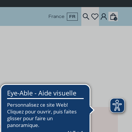
France
FR
0
uctCard-CIiF3MV6.js:1:18617)
