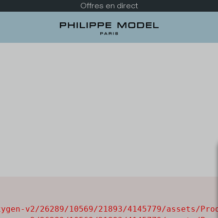
Offres en direct
ygen-v2/26289/10569/21893/4145779/assets/Prod