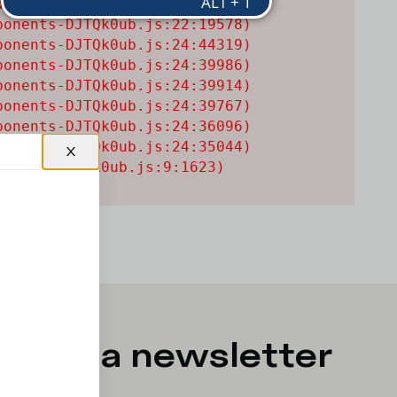
uctCard-CIiF3MV6.js:1:13545)

onents-DJTQk0ub.js:22:19578)

onents-DJTQk0ub.js:24:44319)

onents-DJTQk0ub.js:24:39986)

onents-DJTQk0ub.js:24:39914)

onents-DJTQk0ub.js:24:39767)

onents-DJTQk0ub.js:24:36096)

onents-DJTQk0ub.js:24:35044)

onents-DJTQk0ub.js:9:1623)
er à la newsletter