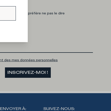
 intéresse ?
emme
Je préfère ne pas le dire
ail
ent des mes données personnelles
INSCRIVEZ-MOI !
ENVOYER À
:
SUIVEZ-NOUS
: