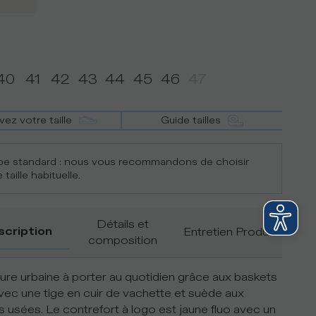
40
41
42
43
44
45
46
47
vez votre taille
Guide tailles
e standard : nous vous recommandons de choisir
 taille habituelle.
Détails et
scription
Entretien Produit
composition
ture urbaine à porter au quotidien grâce aux baskets
vec une tige en cuir de vachette et suède aux
ons usées. Le contrefort à logo est jaune fluo avec un