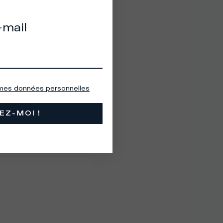
-mail
 mes données personnelles
EZ-MOI !