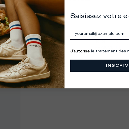
à sélectionner correctement le pays qui vous intéresse afin
Saisissez votre e
tir une expérience d'achat optimale.
VAS EN
RESTE EN
ÉTATS-UNIS
FRANCE
J'autorise
le traitement des
INSCRIV
s les pays