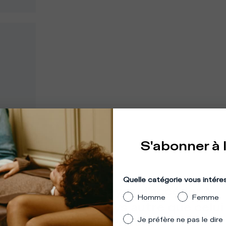
S'abonner à 
mplacement
:
États-Unis
Quelle catégorie vous intére
mble que vous essayez d'accéder à
Homme
Femme
 site depuis un pays autre que celui
Je préfère ne pas le dire
lequel vous vous trouvez.