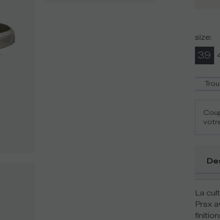
size
:
39
Trou
Coup
votre
De
La cul
Prsx a
finiti