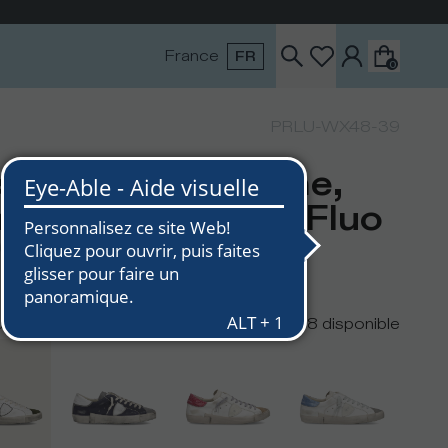
France
FR
0
PRLU-WX48-39
skets Prsx Homme,
anc Vert et Jaune Fluo
0
€240
urs
8
disponible