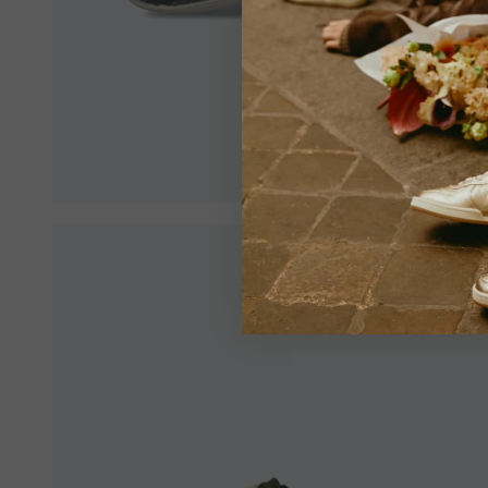
Veillez 
de garan
Voir tou