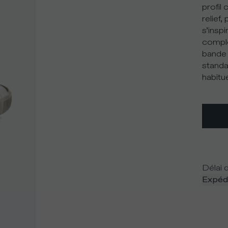
profil
relief
s’insp
complé
bande 
standa
habitue
Délai d
Expédi