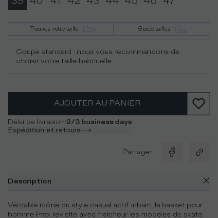
39
40
41
42
43
44
45
46
47
Trouvez votre taille
Guide tailles
Coupe standard : nous vous recommandons de
choisir votre taille habituelle.
AJOUTER AU PANIER
Délai de livraison
:
2/3 business days
Expédition et retours
Partager
Description
Véritable icône du style casual actif urbain, la basket pour
homme Prsx revisite avec fraîcheur les modèles de skate