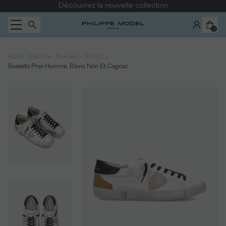
Passer au contenu
Découvrez la nouvelle collection
0
|
|
|
|
Home
Homme
Sneakers
PRSX
Baskets Prsx Homme, Blanc Noir Et Cognac