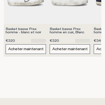
Basket basse Prsx 
Basket basse Prsx 
Basket
homme - blanc et noir
homme en cuir, Blanc
homme 
€320
€320
€340
Acheter maintenant
Acheter maintenant
Ache