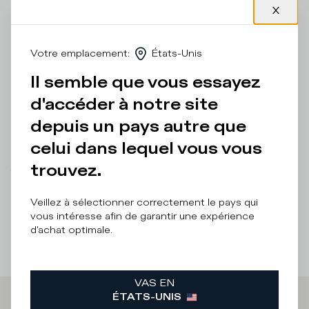
donner un effet vintage. Cette paire se distingue par ses
détails rock, comme le contrefort noir et les lacets et
écusson dans les tons gris. La semelle emblématique avec
un fraisage artisanal style usé souligne l'effet vieilli du
Votre emplacement
:
États-Unis
design de cette chaussure basse pour homme. Coupe
standard : nous vous recommandons de choisir votre taille
Il semble que vous essayez
habituelle.
d'accéder à notre site
Détails et composition
depuis un pays autre que
Entretien Produit
celui dans lequel vous vous
trouvez.
There was a problem loading related products
There was a
problem loading related products
Veillez à sélectionner correctement le pays qui
vous intéresse afin de garantir une expérience
d'achat optimale.
VAS EN
ÉTATS-UNIS