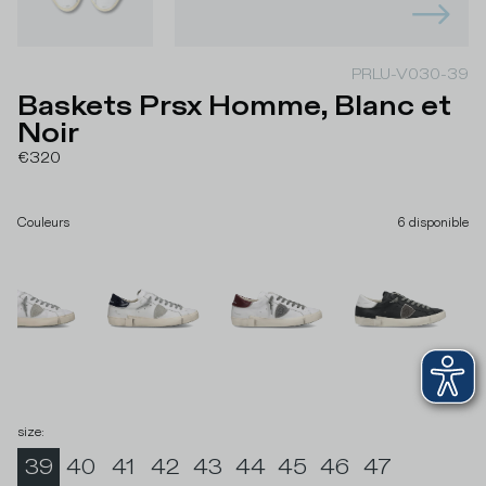
PRLU-V030-39
Baskets Prsx Homme, Blanc et
Noir
€320
Couleurs
6
disponible
size
:
39
40
41
42
43
44
45
46
47