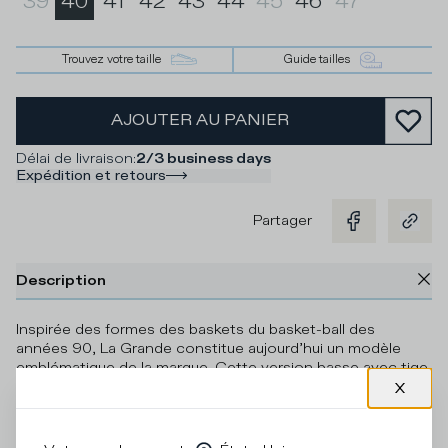
39
40
41
42
43
44
45
46
47
Trouvez votre taille
Guide tailles
AJOUTER AU PANIER
Délai de livraison
:
2/3 business days
Expédition et retours
Partager
Description
Inspirée des formes des baskets du basket-ball des
années 90, La Grande constitue aujourd’hui un modèle
emblématique de la marque. Cette version basse avec tige
en cuir de vachette est ornée d’empiècements en denim
bleu marine. La semelle en caoutchouc ultra-léger
complète le design.