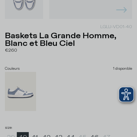
LGLU-VD01-40
Baskets La Grande Homme,
Blanc et Bleu Ciel
€260
Couleurs
1
disponible
size
: