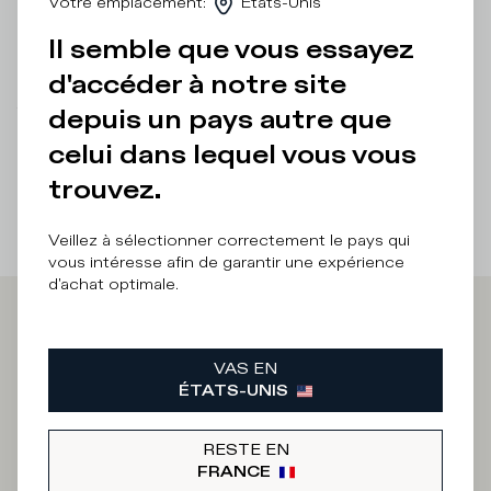
Votre emplacement
:
États-Unis
Détails et composition
Il semble que vous essayez
Entretien Produit
d'accéder à notre site
depuis un pays autre que
There was a problem loading related products
There was a
problem loading related products
celui dans lequel vous vous
trouvez.
Veillez à sélectionner correctement le pays qui
vous intéresse afin de garantir une expérience
d'achat optimale.
Iscriviti alla
VAS EN
Newsletter
ÉTATS-UNIS
RESTE EN
FRANCE
Quelle catégorie vous intéresse ?