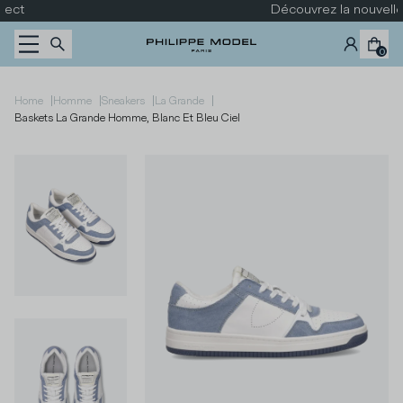
Passer au contenu
Découvrez la nouvelle collection
0
|
|
|
|
Home
Homme
Sneakers
La Grande
Baskets La Grande Homme, Blanc Et Bleu Ciel