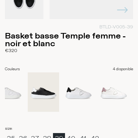
BTLD-V005-39
Basket basse Temple femme -
noir et blanc
€320
Couleurs
4
disponible
size
: