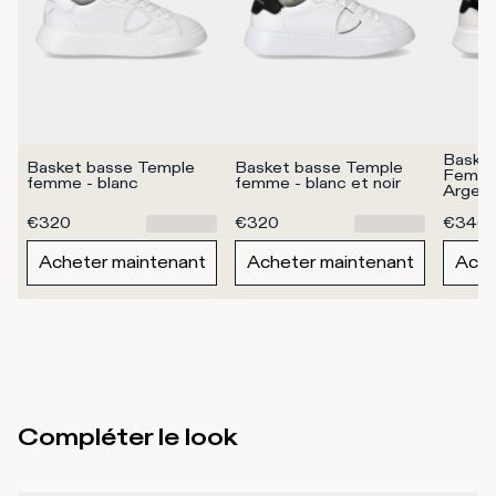
Basket
Basket basse Temple 
Basket basse Temple 
Femme,
femme - blanc
femme - blanc et noir
Argen
€320
€320
€340
Acheter maintenant
Acheter maintenant
Ache
Compléter le look