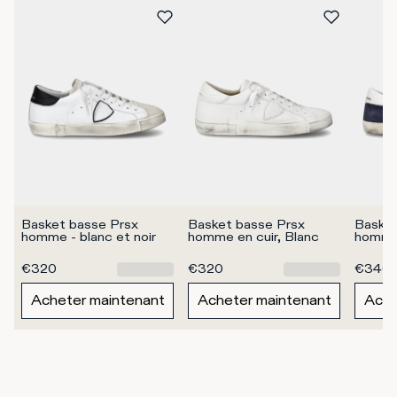
Basket basse Prsx 
Basket basse Prsx 
Basket
homme - blanc et noir
homme en cuir, Blanc
homme 
€320
€320
€340
Acheter maintenant
Acheter maintenant
Ache