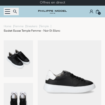
Passer au contenu
Offres en direct
0
|
|
|
|
Home
Femme
Sneakers
Temple
Basket Basse Temple Femme - Noir Et Blanc