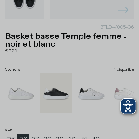
BTLD-V005-36
Basket basse Temple femme -
noir et blanc
€320
Couleurs
4
disponible
size
: