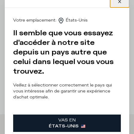
minimalisme citadin. La tige total black est complétée par
un col contrasté à logo imprimé, une doublure intérieure en
coton éponge et un fussbett amovible. Semelle épaisse
Votre emplacement
:
États-Unis
en caoutchouc ultra-léger aux finitions à la main. Coupe
standard : nous vous recommandons de choisir votre taille
Il semble que vous essayez
habituelle.
d'accéder à notre site
Détails et composition
depuis un pays autre que
Entretien Produit
celui dans lequel vous vous
trouvez.
There was a problem loading related products
There was a
problem loading related products
Veillez à sélectionner correctement le pays qui
vous intéresse afin de garantir une expérience
d'achat optimale.
VAS EN
ÉTATS-UNIS