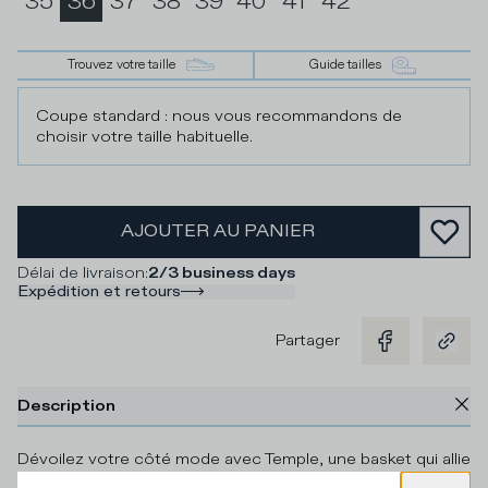
35
36
37
38
39
40
41
42
Trouvez votre taille
Guide tailles
Coupe standard : nous vous recommandons de
choisir votre taille habituelle.
AJOUTER AU PANIER
Délai de livraison
:
2/3 business days
Expédition et retours
Partager
Description
Dévoilez votre côté mode avec Temple, une basket qui allie
artisanat, matériaux italiens et un look inspiré du