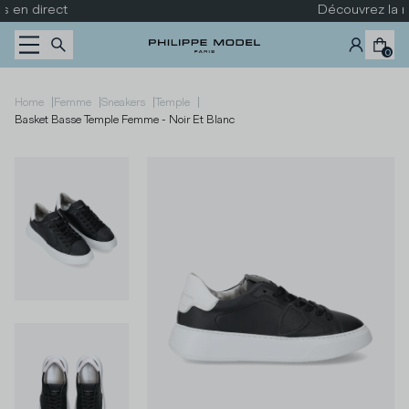
Passer au contenu
Découvrez la nouvelle collection
0
|
|
|
|
Home
Femme
Sneakers
Temple
Basket Basse Temple Femme - Noir Et Blanc