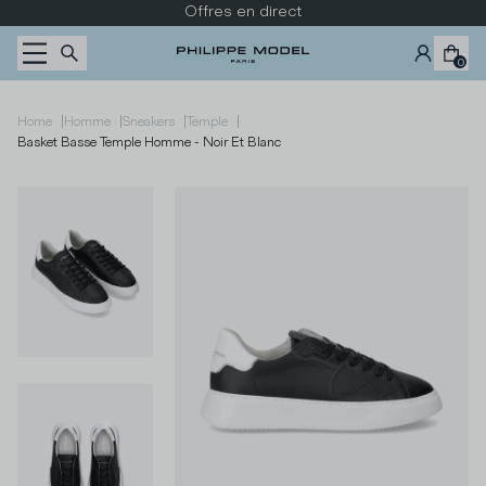
Passer au contenu
Offres en direct
0
|
|
|
|
Home
Homme
Sneakers
Temple
Basket Basse Temple Homme - Noir Et Blanc