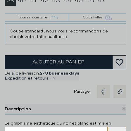
39
40
41
42
43
44
45
46
47
Trouvez votre taille
Guide tailles
Coupe standard : nous vous recommandons de
choisir votre taille habituelle.
AJOUTER AU PANIER
Délai de livraison
:
2/3 business days
Expédition et retours
Partager
Description
Le graphisme esthétique du noir et blanc est mis en
lumière par une touche de miroir dans cette proposition du