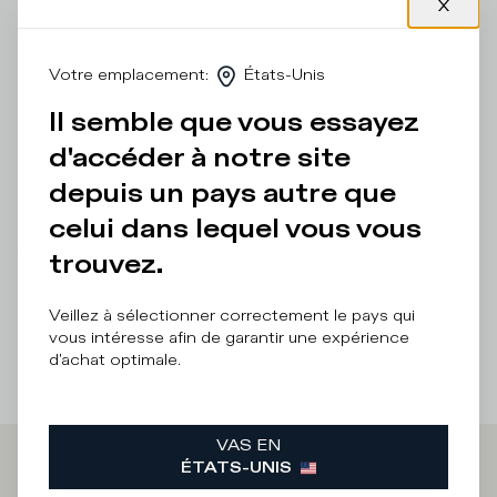
de la basket Temple. Les lignes essentielles évoquent les
modèles vintage des années 90 retravaillés selon les
codes de l’esthétique de Philippe Model. La semelle
Votre emplacement
:
États-Unis
épaisse en caoutchouc ultra-léger aux finitions artisanales
complète l’ensemble. Coupe standard : nous vous
Il semble que vous essayez
recommandons de choisir votre taille habituelle.
d'accéder à notre site
Détails et composition
depuis un pays autre que
Entretien Produit
celui dans lequel vous vous
trouvez.
There was a problem loading related products
There was a
problem loading related products
Veillez à sélectionner correctement le pays qui
vous intéresse afin de garantir une expérience
d'achat optimale.
VAS EN
ÉTATS-UNIS