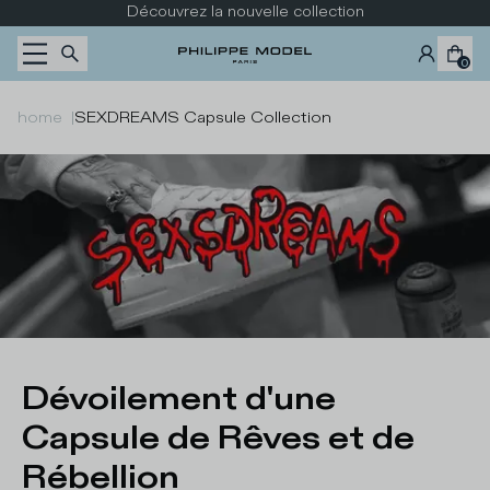
Passer au contenu
Découvrez la nouvelle collection
0
home
|
SEXDREAMS Capsule Collection
Dévoilement d'une
Capsule de Rêves et de
Rébellion