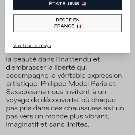
ÉTATS-UNIS
Cette collection capsule n'est pas
juste une fusion de la mode et de l'art
RESTE EN
; c'est un manifeste d'individualité,
FRANCE
d'expérimentation et de la joie pure
de la création. Elle nous défie de voir
Voir tous les pays
au-delà du conventionnel, de trouver
la beauté dans l'inattendu et
d'embrasser la liberté qui
accompagne la véritable expression
artistique. Philippe Model Paris et
Sexsdreams nous invitent à un
voyage de découverte, où chaque
pas pris dans ces chaussures est un
pas vers un monde plus vibrant,
imaginatif et sans limites.