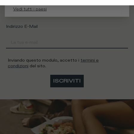
Uomo
Donna
Preferisco non dirlo
Vedi tutti i paesi
Indirizzo E-Mail
Inviando questo modulo, accetto i
termini e
condizioni
del sito.
ISCRIVITI