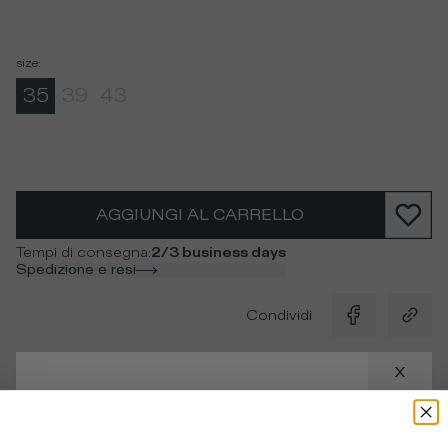
size
:
35
39
43
AGGIUNGI AL CARRELLO
Tempi di consegna
:
2/3 business days
Spedizione e resi
Condividi
Descrizione
Calzini in cotone bianco con righe rosse a contrasto e
La tua posizione
:
USA
logo per un look unico da abbinare alle sneakers.