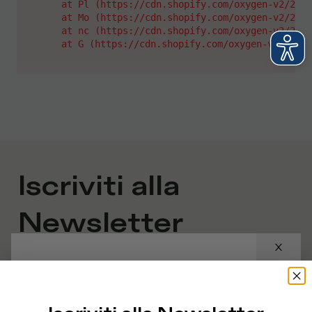
    at Pl (https://cdn.shopify.com/oxygen-v2/2628
    at Mo (https://cdn.shopify.com/oxygen-v2/2628
    at nc (https://cdn.shopify.com/oxygen-v2/2628
    at G (https://cdn.shopify.com/oxygen-v2/26289
Iscriviti alla
Newsletter
Quale categoria ti interessa?
La tua posizione
:
USA
Uomo
Donna
Preferisco non dirlo