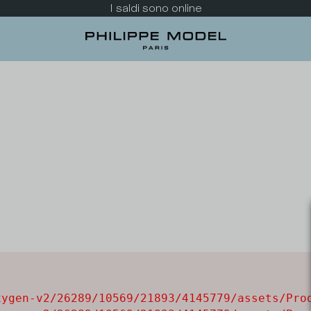
I saldi sono online
ygen-v2/26289/10569/21893/4145779/assets/Prod