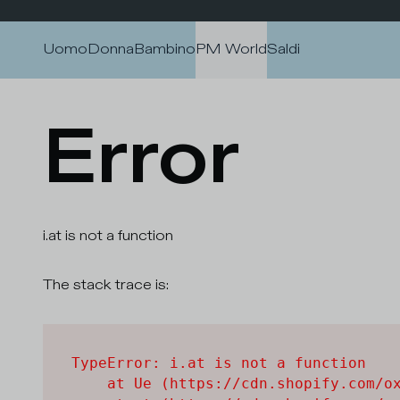
Passa al contenuto
Uomo
Donna
Bambino
PM World
Saldi
Error
i.at is not a function
The stack trace is:
TypeError: i.at is not a function

    at Ue (https://cdn.shopify.com/ox