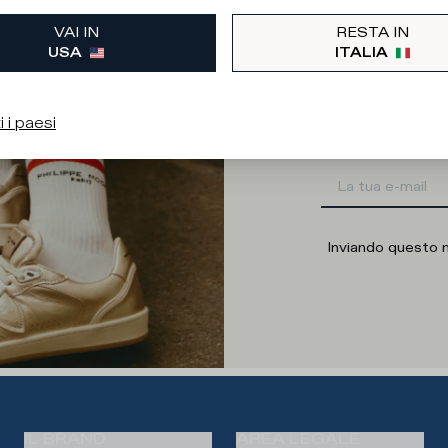
Quale categoria ti
VAI IN
RESTA IN
Uomo
USA
ITALIA
Indirizzo E
i i paesi
Inviando questo 
IL BRAND
AREA LEGALE