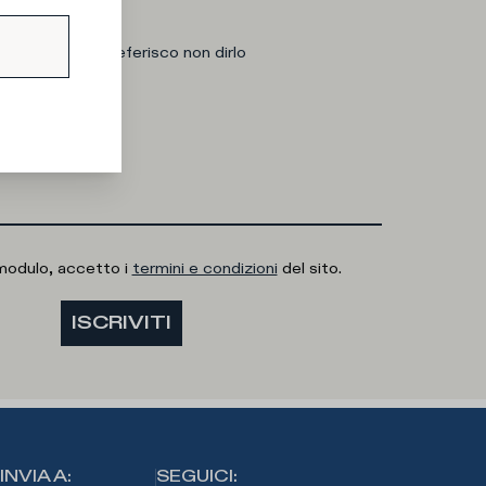
 interessa?
Donna
Preferisco non dirlo
-Mail
modulo, accetto i
termini e condizioni
del sito.
ISCRIVITI
INVIA A
:
SEGUICI
: