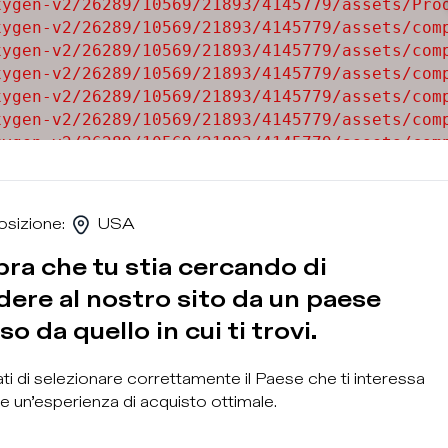
ygen-v2/26289/10569/21893/4145779/assets/Prod
ygen-v2/26289/10569/21893/4145779/assets/comp
ygen-v2/26289/10569/21893/4145779/assets/comp
ygen-v2/26289/10569/21893/4145779/assets/comp
ygen-v2/26289/10569/21893/4145779/assets/comp
ygen-v2/26289/10569/21893/4145779/assets/comp
ygen-v2/26289/10569/21893/4145779/assets/comp
ygen-v2/26289/10569/21893/4145779/assets/comp
ygen-v2/26289/10569/21893/4145779/assets/comp
osizione
:
USA
ra che tu stia cercando di
ere al nostro sito da un paese
so da quello in cui ti trovi.
ti di selezionare correttamente il Paese che ti interessa
Iscrivi
e un’esperienza di acquisto ottimale.