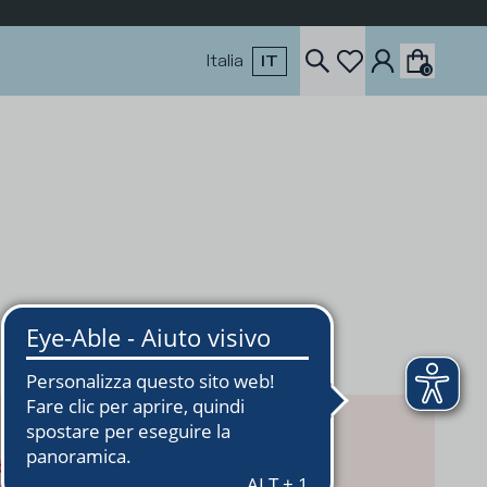
Italia
IT
0
uctCard-CIiF3MV6.js:1:18617)
