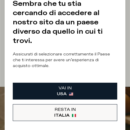
Sembra che tu stia
cercando di accedere al
Indirizzo E-Mail
nostro sito da un paese
diverso da quello in cui ti
trovi.
Inviando questo modulo, accetto i
termini e
Assicurati di selezionare correttamente il Paese
condizioni
del sito.
che ti interessa per avere un’esperienza di
acquisto ottimale.
ISCRIVITI
VAI IN
USA
RESTA IN
ITALIA