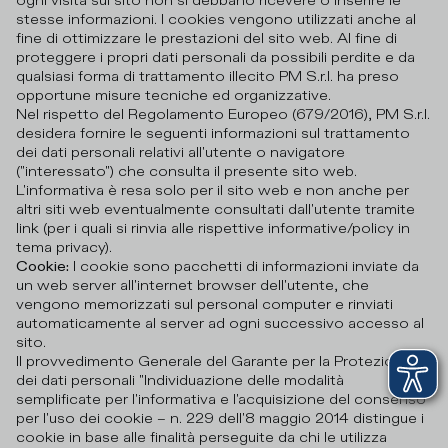
ogni visita sul sito non si debbano ricevere o inserire le
stesse informazioni. I cookies vengono utilizzati anche al
fine di ottimizzare le prestazioni del sito web. Al fine di
proteggere i propri dati personali da possibili perdite e da
qualsiasi forma di trattamento illecito PM S.r.l. ha preso
opportune misure tecniche ed organizzative.
Nel rispetto del Regolamento Europeo (679/2016), PM S.r.l.
desidera fornire le seguenti informazioni sul trattamento
dei dati personali relativi all'utente o navigatore
("interessato") che consulta il presente sito web.
L'informativa è resa solo per il sito web e non anche per
altri siti web eventualmente consultati dall'utente tramite
link (per i quali si rinvia alle rispettive informative/policy in
tema privacy).
Cookie:
I cookie sono pacchetti di informazioni inviate da
un web server all'internet browser dell'utente, che
vengono memorizzati sul personal computer e rinviati
automaticamente al server ad ogni successivo accesso al
sito.
Il provvedimento Generale del Garante per la Protezione
dei dati personali "Individuazione delle modalità
semplificate per l'informativa e l'acquisizione del consenso
per l'uso dei cookie – n. 229 dell'8 maggio 2014 distingue i
cookie in base alle finalità perseguite da chi le utilizza