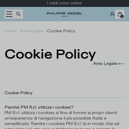
Passa al contenuto
I saldi sono online
0
Home
|
Area Legale
|
Cookie Policy
Cookie Policy
Area Legale
Cookie Policy
Perché PM S.r.l. utilizza i cookies?
PM S.r.l. utilizza i cookies al fine di fornire ai propri clienti
un’esperienza di navigazione il più possibile fluida e
semplificata. Tramite i cookies PM S.r.l. fa in modo che ad