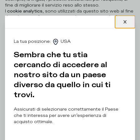
fine di migliorare il servizio reso allo stesso.
I
cookie analytics
, sono utilizzati da questo sito web al fine
di analizzare in forma aggregata la navigazione degli utenti
e realizzare statistiche sulle visite o per migliorare l'offerta
dei contenuti (Google Analytics).
Il presente sito web utilizza, inoltre, cookie che
perseguono la finalità di analisi dei comportamenti a fini
La tua posizione
:
USA
marketing (profilazione).
La navigazione all'interno del presente sito web
Sembra che tu stia
costituisce accettazione dei suddetti cookie.
cercando di accedere al
nostro sito da un paese
Cookie list
diverso da quello in cui ti
trovi.
Below the cookie list:
Assicurati di selezionare correttamente il Paese
che ti interessa per avere un’esperienza di
acquisto ottimale.