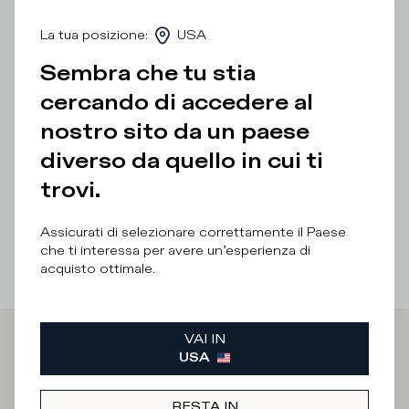
sono quelle ispirate alle skate shoe anni '80 completate da
suola personalizzata con fasciatura artigianale e sporcature
La tua posizione
:
USA
per un effetto vintage. Calzata standard: si consiglia di
scegliere la propria taglia abituale.
Sembra che tu stia
cercando di accedere al
Dettagli e composizione
nostro sito da un paese
Cura del prodotto
diverso da quello in cui ti
There was a problem loading related products
There was a
trovi.
problem loading related products
Assicurati di selezionare correttamente il Paese
che ti interessa per avere un’esperienza di
acquisto ottimale.
VAI IN
Iscriviti alla
USA
RESTA IN