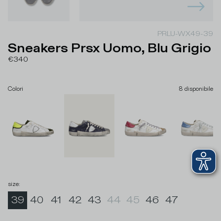
PRLU-WX49-39
Sneakers Prsx Uomo, Blu Grigio
€340
Colori
8
disponibile
size
:
39
40
41
42
43
44
45
46
47