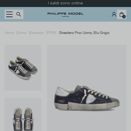
Passa al contenuto
I saldi sono online
0
|
|
|
|
Home
Uomo
Sneakers
PRSX
Sneakers Prsx Uomo, Blu Grigio