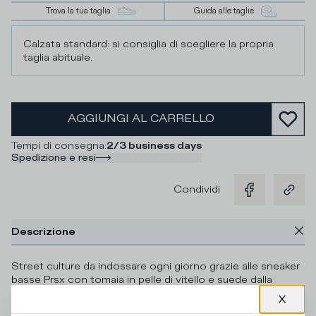
Trova la tua taglia
Guida alle taglie
Calzata standard: si consiglia di scegliere la propria
taglia abituale.
AGGIUNGI AL CARRELLO
Tempi di consegna
:
2/3 business days
Spedizione e resi
Condividi
Descrizione
Street culture da indossare ogni giorno grazie alle sneaker
basse Prsx con tomaia in pelle di vitello e suede dalla
finitura used. Lo spoiler con logo e lo scudo sono a
contrasto per un effetto ancora più eye catching. Le linee