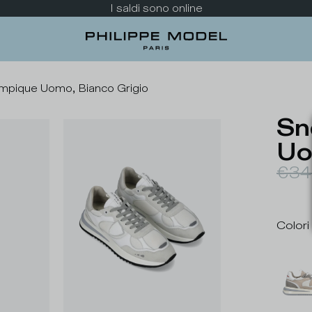
Dai uno sguardo alla nuova collezione
mpique Uomo, Bianco Grigio
Sn
Uo
€34
Colori