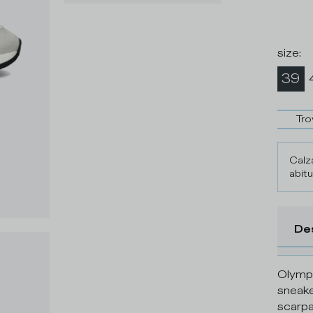
size
:
39
Tro
Calza
abitu
De
Olympi
sneake
scarpa