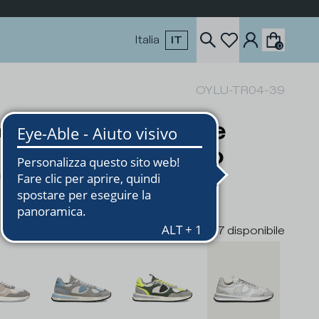
Italia
IT
0
OYLU-TR04-39
eakers Olympique
mo, Bianco Grigio
0
€205
7
disponibile