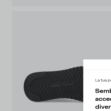
La tua p
Semb
acced
diver