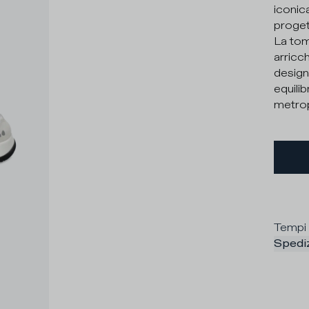
iconica
proget
La tom
arricch
design
equilib
metrop
Tempi 
Spediz