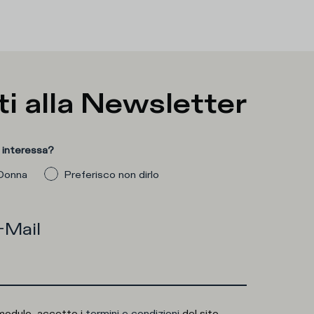
ti alla
Newsletter
 interessa?
Donna
Preferisco non dirlo
-Mail
modulo, accetto i
termini e condizioni
del sito.