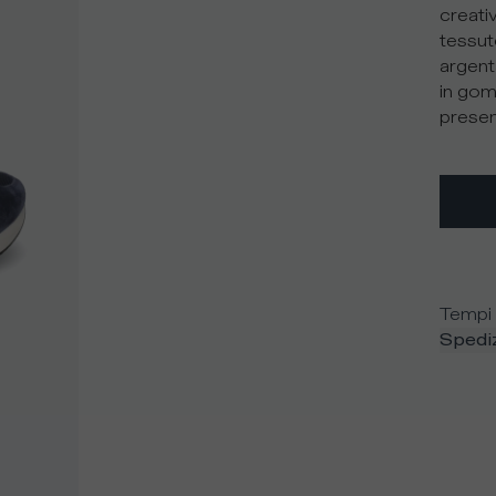
creativ
tessut
argent
in gom
present
Tempi 
Spediz