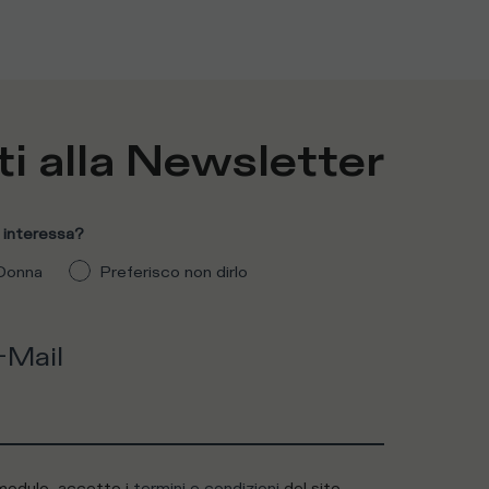
ti alla
Newsletter
 interessa?
Donna
Preferisco non dirlo
-Mail
modulo, accetto i
termini e condizioni
del sito.