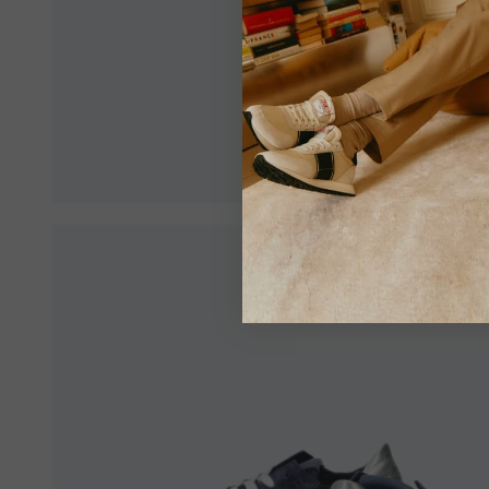
Assicura
per aver
Vedi tutt