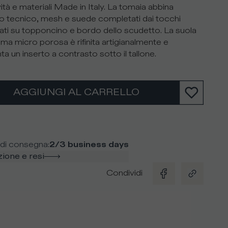
ità e materiali Made in Italy. La tomaia abbina
o tecnico, mesh e suede completati dai tocchi
ati su topponcino e bordo dello scudetto. La suola
ma micro porosa è rifinita artigianalmente e
a un inserto a contrasto sotto il tallone.
AGGIUNGI AL CARRELLO
di consegna
:
2/3 business days
ione e resi
Condividi