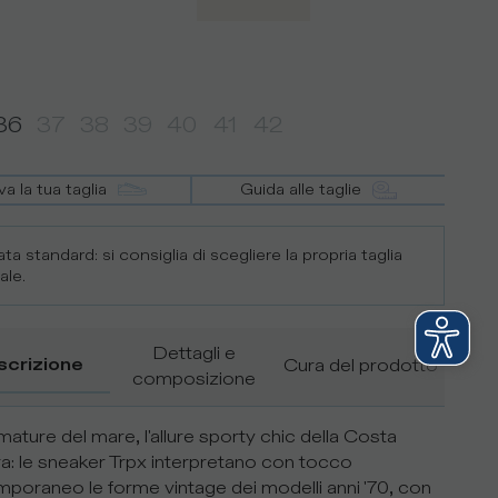
36
37
38
39
40
41
42
va la tua taglia
Guida alle taglie
ta standard: si consiglia di scegliere la propria taglia
ale.
Dettagli e
scrizione
Cura del prodotto
composizione
mature del mare, l'allure sporty chic della Costa
a: le sneaker Trpx interpretano con tocco
poraneo le forme vintage dei modelli anni '70, con