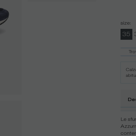
size
:
35
Tro
Calza
abitu
De
Le sfu
Azzurr
contem