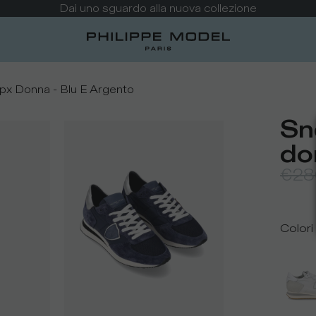
Dai uno sguardo alla nuova collezione
px Donna - Blu E Argento
Sn
do
€28
Colori