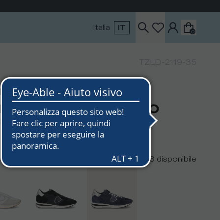
Italia
IT
0
TZLD-2119-35
eaker bassa Trpx
nna - blu e argento
0
€170
3
disponibile