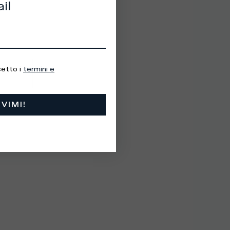
il
cetto i
termini e
IVIMI!