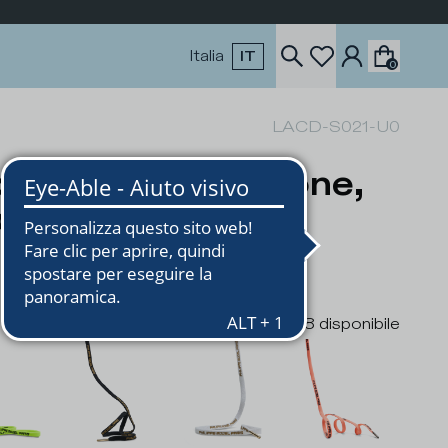
Italia
IT
0
LACD-S021-U0
cci Donna in Cotone,
chsia Verde
8
disponibile