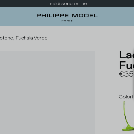
Dai uno sguardo alla nuova collezione
otone, Fuchsia Verde
La
Fu
€35
Colori