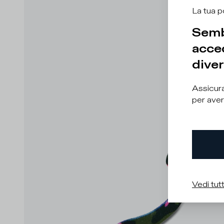
La tua p
Semb
acced
diver
Assicura
per aver
Vedi tutt