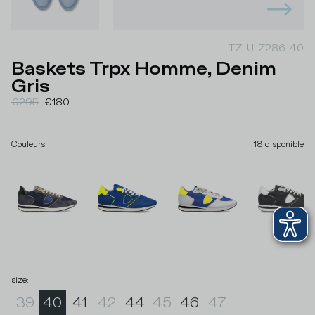
TZLU-Z286-40
Baskets Trpx Homme, Denim
Gris
€295
€180
Couleurs
18
disponible
size
:
39
40
41
42
44
45
46
47