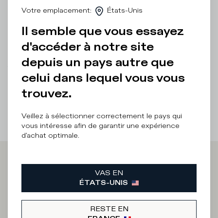
l'élégance d'un design raffiné.
Votre emplacement
:
États-Unis
Il semble que vous essayez
Détails et composition
d'accéder à notre site
Entretien Produit
depuis un pays autre que
There was a problem loading related products
There was a
celui dans lequel vous vous
problem loading related products
trouvez.
Veillez à sélectionner correctement le pays qui
vous intéresse afin de garantir une expérience
d'achat optimale.
Iscriviti alla
VAS EN
ÉTATS-UNIS
Newsletter
RESTE EN