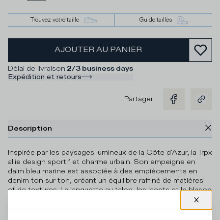
Trouvez votre taille
Guide tailles
AJOUTER AU PANIER
Délai de livraison
:
2/3 business days
Expédition et retours
Partager
Description
Inspirée par les paysages lumineux de la Côte d'Azur, la Trpx
allie design sportif et charme urbain. Son empeigne en
daim bleu marine est associée à des empiècements en
denim ton sur ton, créant un équilibre raffiné de matières
et de textures. La languette au talon, les lacets et le blason
gris anthracite sur le côté complètent le design avec une
esthétique épurée et harmonieuse. Une sneaker conçue
pour celles et ceux qui aiment la légèreté, sans sacrifier