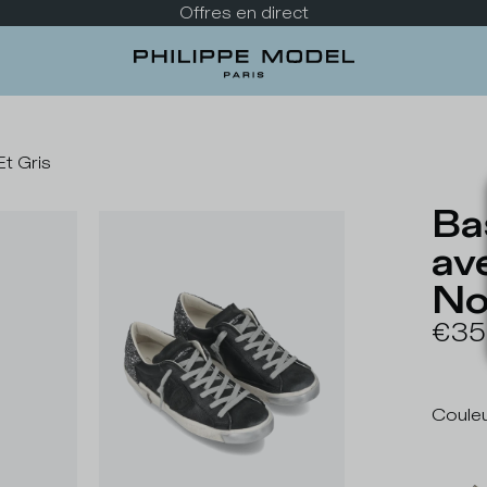
Offres en direct
t Gris
Ba
ave
Noi
€35
Coule