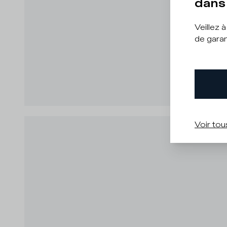
dans 
Veillez 
de garan
Voir tou