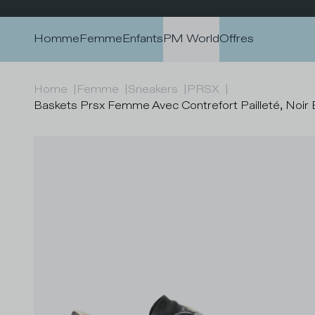
Passer au contenu
Homme
Femme
Enfants
PM World
Offres
Home
|
Femme
|
Sneakers
|
PRSX
|
Baskets Prsx Femme Avec Contrefort Pailleté, Noir E