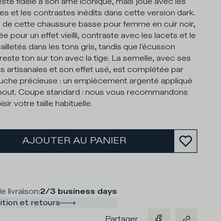
este fidèle à son âme iconique, mais joue avec les
ttes et les contrastes inédits dans cette version dark.
e de cette chaussure basse pour femme en cuir noir,
lée pour un effet vieilli, contraste avec les lacets et le
ailletés dans les tons gris, tandis que l'écusson
 reste ton sur ton avec la tige. La semelle, avec ses
es artisanales et son effet usé, est complétée par
uche précieuse : un empiècement argenté appliqué
 bout. Coupe standard : nous vous recommandons
sir votre taille habituelle.
AJOUTER AU PANIER
e livraison
:
2/3 business days
tion et retours
Partager