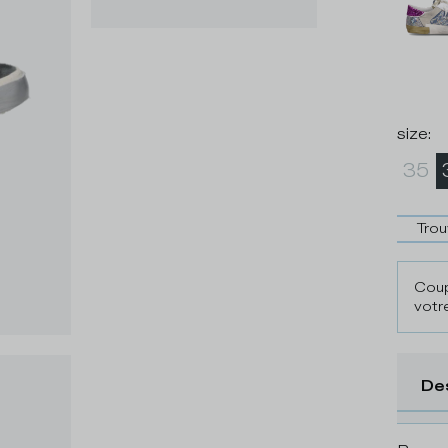
size
:
35
Trou
Coup
votre
De