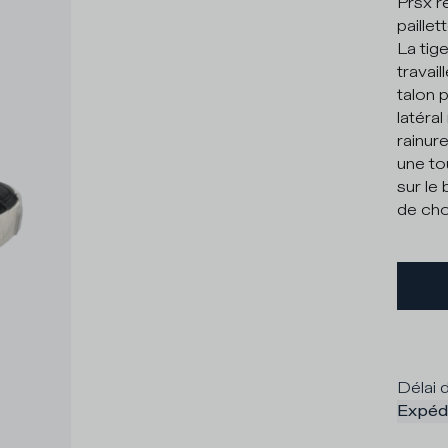
Prsx r
paille
La tig
travail
talon p
latéral
rainur
une to
sur le
de choi
Délai d
Expédi