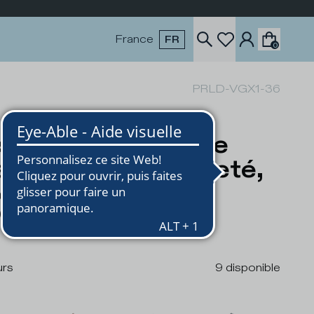
France
FR
0
PRLD-VGX1-36
skets Prsx Femme
c contrefort pailleté,
r et Gris
0
urs
9
disponible