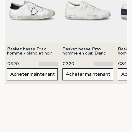
Basket basse Prsx 
Basket basse Prsx 
Basket
homme - blanc et noir
homme en cuir, Blanc
homme 
€320
€320
€340
Acheter maintenant
Acheter maintenant
Ache