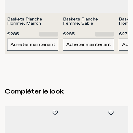
Baskets Planche 
Baskets Planche 
Basket
Homme, Marron
Femme, Sable
Homme
€285
€285
€275
Acheter maintenant
Acheter maintenant
Ache
Compléter le look