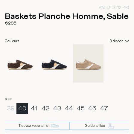
PNLU-DT12-40
Baskets Planche Homme, Sable
€285
Couleurs
3
disponible
size
:
39
40
41
42
43
44
45
46
47
Trouvez votre taille
Guide tailles