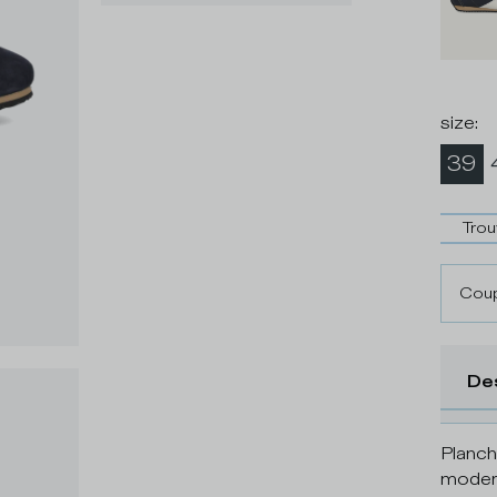
size
:
39
Trou
Coup
De
Planch
modern