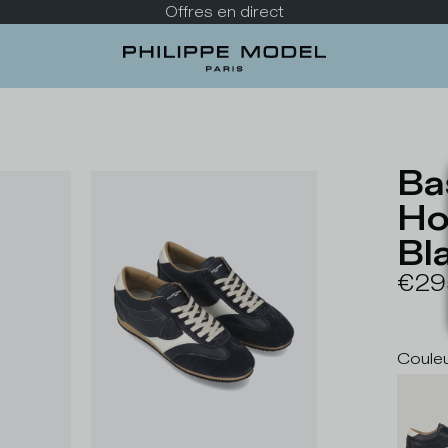
Découvrez la nouvelle collection
Ba
Ho
Bl
€29
Coule