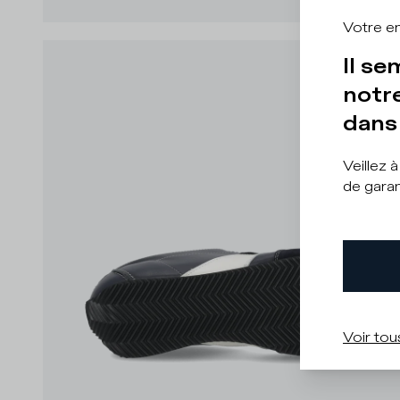
Votre e
Il se
notre
dans 
Veillez 
de garan
Voir tou