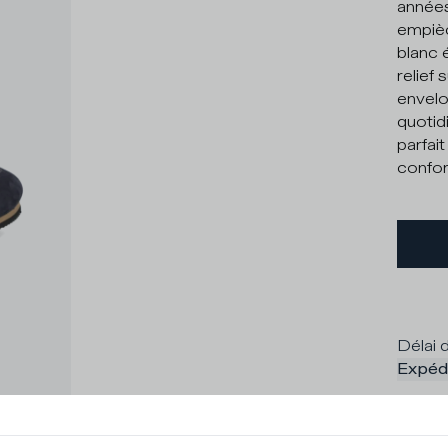
années
empièc
blanc 
relief
envelo
quotid
parfai
confor
Délai d
Expédi