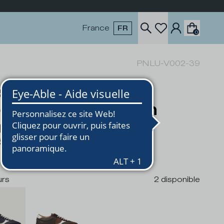
France
FR
0
PNLU-V002-39
skets Planche
mme, Bleu Océan
anc
5
urs
2
disponible