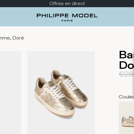
Découvrez la nouvelle collection
emme, Doré
Ba
Do
€28
Coule