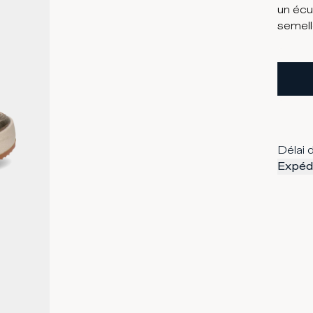
un écu
semell
Délai d
Expédi