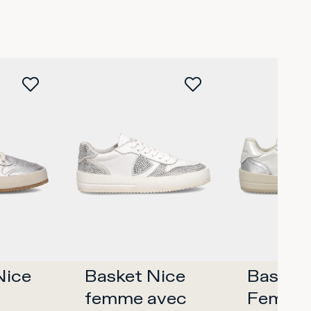
ice 
Basket Nice 
Baskets
femme avec 
Femme,