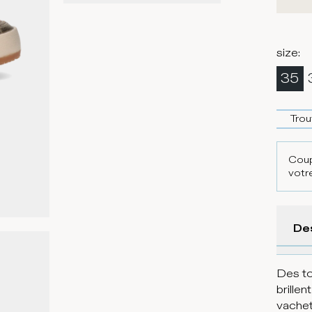
size
:
35
Trou
Coup
votre
De
Des to
brille
vachet