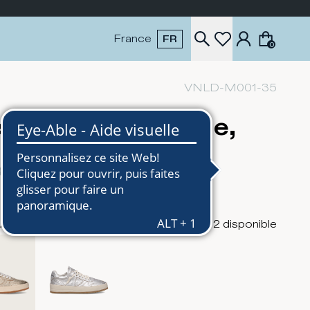
France
FR
0
VNLD-M001-35
skets Nice Femme,
ré
0
€170
urs
2
disponible