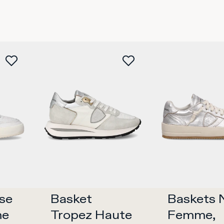
se 
Basket 
Baskets N
e 
Tropez Haute 
Femme, 