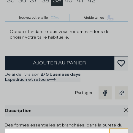
35
36
37
38
39
40
41
42
Trouvez votre taille
Guide tailles
Coupe standard : nous vous recommandons de
choisir votre taille habituelle.
AJOUTER AU PANIER
Délai de livraison
:
2/3 business days
Expédition et retours
Partager
Description
Des formes essentielles et branchées, dans la pureté du
noir et blanc : nouvelle proposition de la basket Temple,