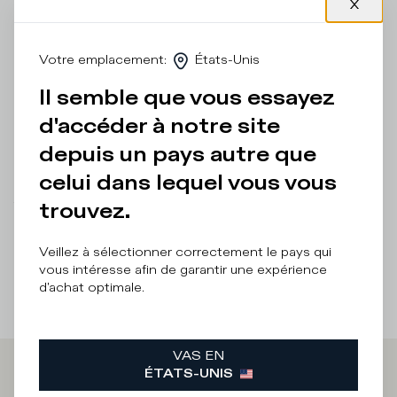
avec une tige en cuir de vachette blanc, un col noir et un
écusson latéral orné d'une bordure argentée. Parfaite pour
une touche active et chic citadine, elle est complétée par
Votre emplacement
:
États-Unis
une semelle audacieuse en caoutchouc ultra-léger, aux
finitions artisanales. Coupe standard : nous vous
Il semble que vous essayez
recommandons de choisir votre taille habituelle.
d'accéder à notre site
Détails et composition
depuis un pays autre que
Entretien Produit
celui dans lequel vous vous
trouvez.
There was a problem loading related products
There was a
problem loading related products
Veillez à sélectionner correctement le pays qui
vous intéresse afin de garantir une expérience
d'achat optimale.
VAS EN
ÉTATS-UNIS