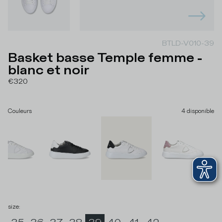
BTLD-V010-39
Basket basse Temple femme -
blanc et noir
€320
Couleurs
4
disponible
size
: