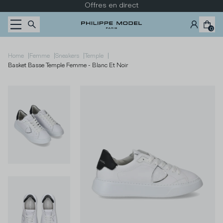
Passer au contenu
Offres en direct
0
|
|
|
|
Home
Femme
Sneakers
Temple
Basket Basse Temple Femme - Blanc Et Noir