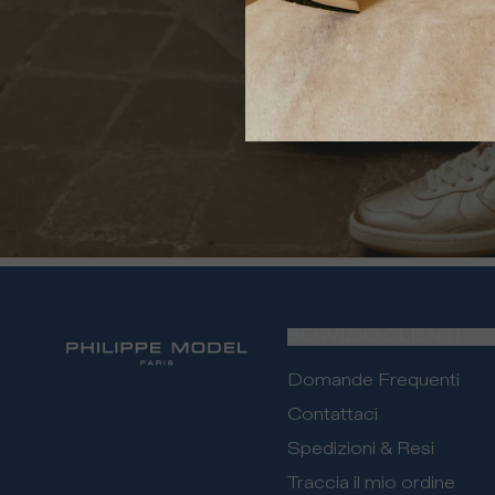
Vedi tutt
SERVIZIO CLIENTI
Domande Frequenti
Contattaci
Spedizioni & Resi
Traccia il mio ordine