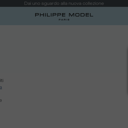
ti
a
e