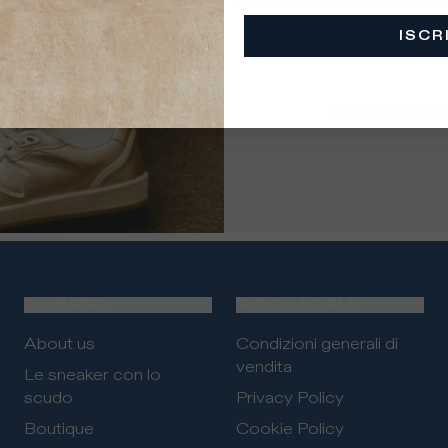
ISCR
i i paesi
Inviando questo 
IL BRAND
AREA LEGALE
About us
Condizioni generali di
vendita
Le sneaker con lo
scudo
Privacy Policy
Boutique
Cookie Policy