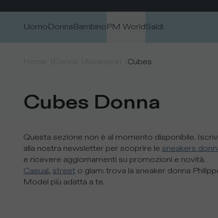
Passa al contenuto
rdo alla nuova collezione
Uomo
Donna
Bambino
PM World
Saldi
Home
|
Donna
|
Accessori
|
Cubes
Cubes Donna
Questa sezione non è al momento disponibile. Iscrivi
alla nostra newsletter per scoprire le
sneakers donn
e ricevere aggiornamenti su promozioni e novità.
Casual
,
street
o glam: trova la sneaker donna Philipp
Model più adatta a te.