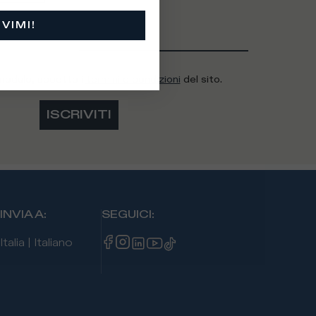
IVIMI!
modulo, accetto i
termini e condizioni
del sito.
ISCRIVITI
INVIA A
:
SEGUICI
:
Italia
|
Italiano