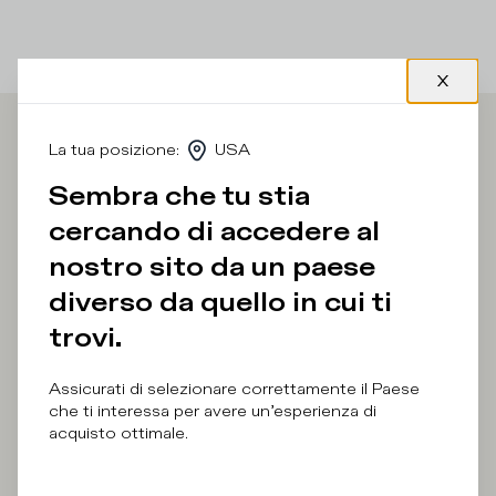
Iscriviti alla
La tua posizione
:
USA
Sembra che tu stia
Newsletter
cercando di accedere al
nostro sito da un paese
diverso da quello in cui ti
Quale categoria ti interessa?
trovi.
Uomo
Donna
Preferisco non dirlo
Assicurati di selezionare correttamente il Paese
che ti interessa per avere un’esperienza di
Indirizzo E-Mail
acquisto ottimale.