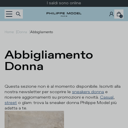
Passa al contenuto
I saldi sono online
0
|
|
Home
Donna
Abbigliamento
Abbigliamento 
Donna
Questa sezione non è al momento disponibile. Iscriviti alla
nostra newsletter per scoprire le
sneakers donna
e
ricevere aggiornamenti su promozioni e novità.
Casual
,
street
o glam: trova la sneaker donna Philippe Model più
adatta a te.