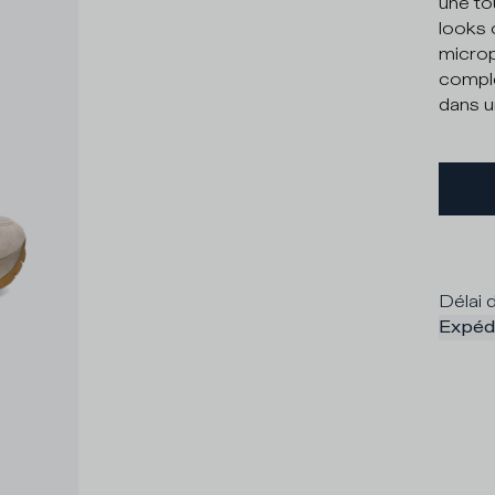
une to
looks 
microp
complé
dans u
Délai d
Expédi