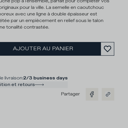
uche pop à l'ensemble, parfait pour compléter vos
originaux pour la ville. La semelle en caoutchouc
oreux avec une ligne à double épaisseur est
tée par un empiècement en relief sous le talon
ne tonalité contrastée.
AJOUTER AU PANIER
e livraison
:
2/3 business days
tion et retours
Partager