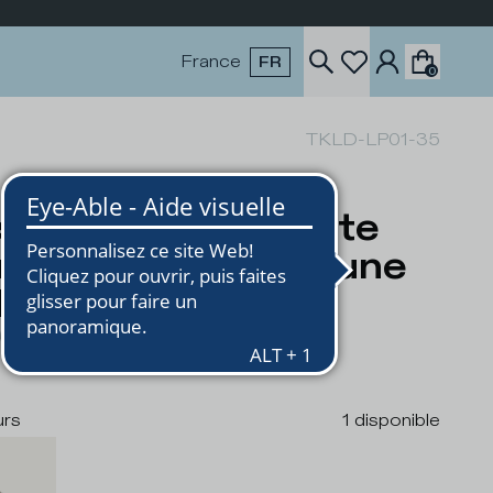
France
FR
0
TKLD-LP01-35
skets Tropez Haute
mme, Léopard Jaune
 Multicolore
0
€240
urs
1
disponible