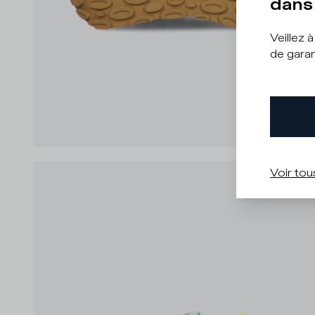
dans 
Veillez 
de garan
Voir tou