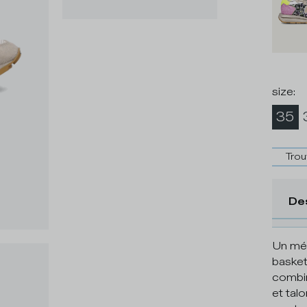
size
:
35
Trou
De
Un mél
basket
combin
et talo