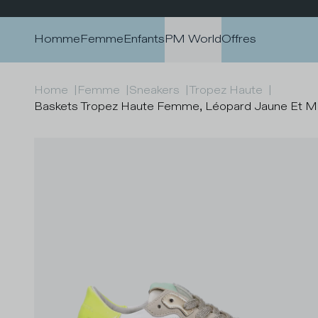
Passer au contenu
Homme
Femme
Enfants
PM World
Offres
Home
|
Femme
|
Sneakers
|
Tropez Haute
|
Baskets Tropez Haute Femme, Léopard Jaune Et Mu