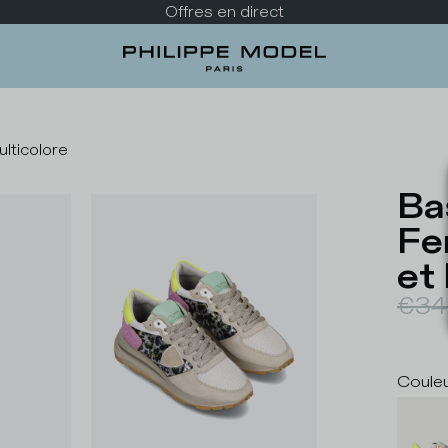
Offres en direct
lticolore
Ba
Fe
et
€34
Coule