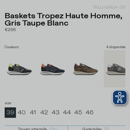
TKLU-WR04-39
Baskets Tropez Haute Homme,
Gris Taupe Blanc
€295
Couleurs
4
disponible
size
:
39
40
41
42
43
44
45
46
Trouvez votre taille
Guide tailles