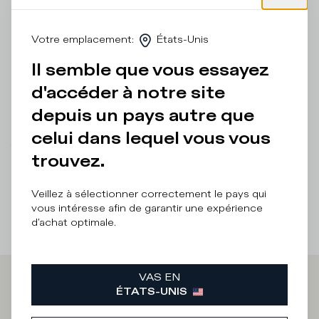
ton, rehaussée d'un écusson latéral en relief et d'un
contrefort personnalisé blanc optique. La semelle en
caoutchouc ultra-léger de cette chaussure basse présente
Votre emplacement
:
États-Unis
un motif bicolore spectaculaire, rehaussé de bandes
artisanales.
Il semble que vous essayez
d'accéder à notre site
Détails et composition
depuis un pays autre que
Entretien Produit
celui dans lequel vous vous
There was a problem loading related products
There was a
trouvez.
problem loading related products
Veillez à sélectionner correctement le pays qui
vous intéresse afin de garantir une expérience
d'achat optimale.
VAS EN
Iscriviti alla
ÉTATS-UNIS