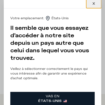
glamour contemporain : cette nouvelle version de la
Tropez 2.1 présente une tige en tissu technique et suédine
dans les tons roses, avec des détails laminés dorés, un
contrefort animalier et un talon à paillettes rose et
Votre emplacement
:
États-Unis
argentées. Le modèle est complété par une semelle en
caoutchouc microporeux léger et flexible, avec un
Il semble que vous essayez
empiècement en relief contrasté sous le talon.
d'accéder à notre site
Détails et composition
depuis un pays autre que
Entretien Produit
celui dans lequel vous vous
trouvez.
There was a problem loading related products
There was a
problem loading related products
Veillez à sélectionner correctement le pays qui
vous intéresse afin de garantir une expérience
d'achat optimale.
VAS EN
ÉTATS-UNIS