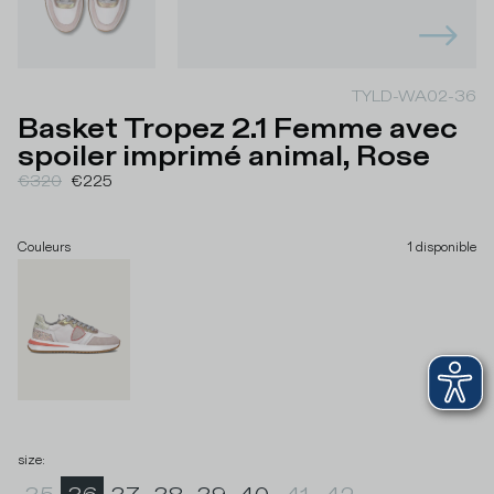
TYLD-WA02-36
Basket Tropez 2.1 Femme avec
spoiler imprimé animal, Rose
€320
€225
Couleurs
1
disponible
size
: