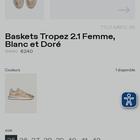
TYLD-MB02-35
Baskets Tropez 2.1 Femme,
Blanc et Doré
€340
€240
Couleurs
1
disponible
size
: