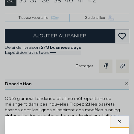
35
36
37
38
39
40
41
42
Trouvez votre taille
Guide tailles
AJOUTER AU PANIER
Délai de livraison
:
2/3 business days
Expédition et retours
Partager
Description
Côté glamour tendance et allure métropolitaine se
mélangent dans ces nouvelles Tropez 2.1 les baskets
basses dont les lignes s’inspirent des modèles running
vintage. La tige blanche est en cuir laminé aux finitions
artisanales et aux touches dorées métallisées avec un
effet délibérément imparfait et artistique. La semelle en
caoutchouc ultra-léger avec empiècement en relief sous le