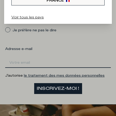
FRANCE
Quelle catégorie vous intéresse ?
Voir tous les pays
Homme
Femme
Je préfère ne pas le dire
Adresse e-mail
J'autorise
le traitement des mes données personnelles
INSCRIVEZ-MOI !