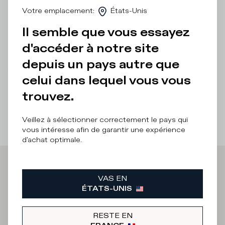
talon complète le modèle dans une note sportive.
Votre emplacement
:
États-Unis
Il semble que vous essayez
Détails et composition
d'accéder à notre site
Entretien Produit
depuis un pays autre que
There was a problem loading related products
There was a
celui dans lequel vous vous
problem loading related products
trouvez.
Veillez à sélectionner correctement le pays qui
vous intéresse afin de garantir une expérience
d'achat optimale.
Iscriviti alla
VAS EN
ÉTATS-UNIS
Newsletter
RESTE EN