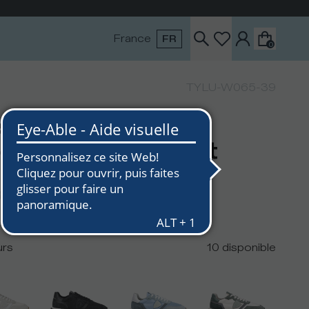
France
FR
0
TYLU-W065-39
skets Tropez 2.1
mme, Gris Bleu et
nim
0
€200
urs
10
disponible