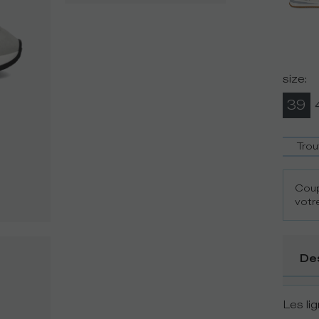
size
:
39
Trou
Coup
votre
De
Les li