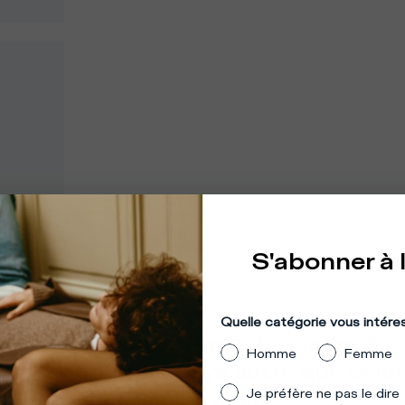
S'abonner à 
mplacement
:
États-Unis
Quelle catégorie vous intére
mble que vous essayez d'accéder à
Homme
Femme
 site depuis un pays autre que celui
Je préfère ne pas le dire
lequel vous vous trouvez.