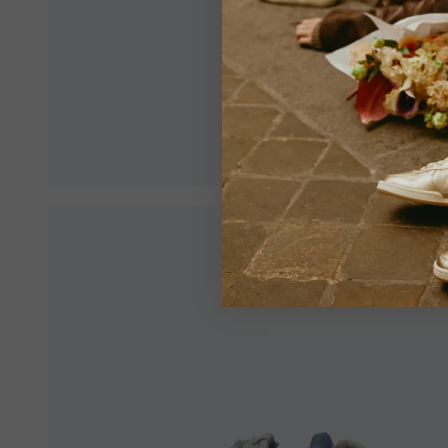
Veillez 
de garan
Voir tou