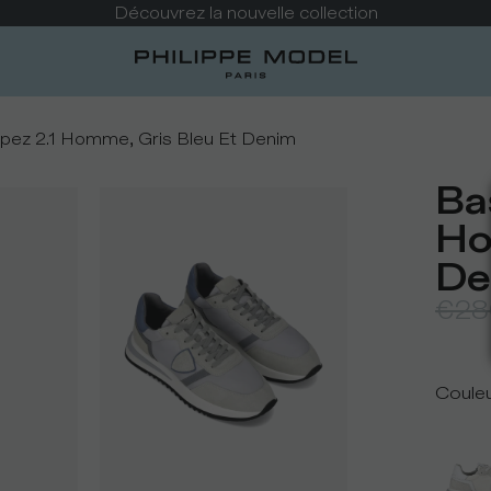
Découvrez la nouvelle collection
pez 2.1 Homme, Gris Bleu Et Denim
Ba
Ho
De
€28
Coule