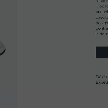
rencon
Tropez
enrich
caoutc
design
contra
la dou
Délai d
Expédi