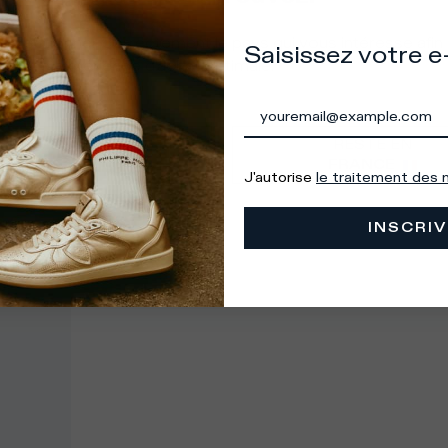
à sélectionner correctement le pays qui vous intéresse afin
Saisissez votre e
tir une expérience d'achat optimale.
VAS EN
RESTE EN
ÉTATS-UNIS
FRANCE
J'autorise
le traitement des
INSCRIV
s les pays