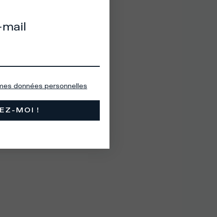
-mail
 mes données personnelles
EZ-MOI !