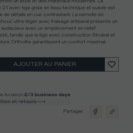
trent un style et des matériaux modernes. La
 2.1 avec tige grise en tissu technique et suède est
ie de détails en cuir contrastant. La semelle en
houc ultra-léger avec fraisage artisanal présente un
 audacieux avec un empiècement en relief
sté, tandis que la tige avec construction Strobel et
blure Ortholite garantissent un confort maximal.
AJOUTER AU PANIER
e livraison
:
2/3 business days
tion et retours
Partager