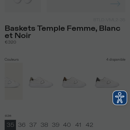
BTLD-VML2-35
Baskets Temple Femme, Blanc
et Noir
€320
Couleurs
4
disponible
size
:
35
36
37
38
39
40
41
42