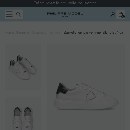
Passer au contenu
Découvrez la nouvelle collection
0
|
|
|
|
Home
Femme
Sneakers
Temple
Baskets Temple Femme, Blanc Et Noir