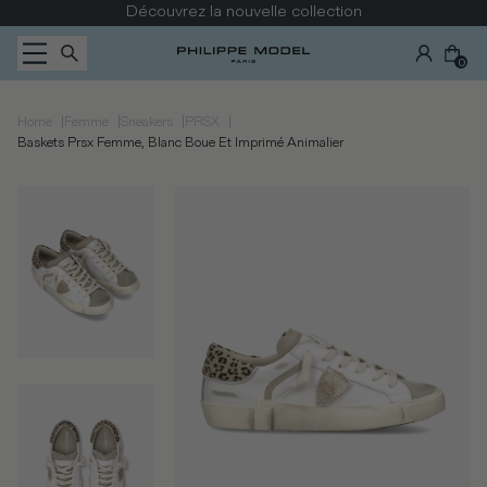
Passer au contenu
Découvrez la nouvelle collection
0
|
|
|
|
Home
Femme
Sneakers
PRSX
Baskets Prsx Femme, Blanc Boue Et Imprimé Animalier