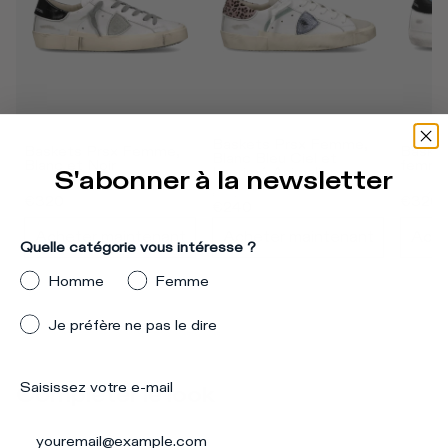
Baskets Prsx Femme, 
Baskets Prsx Femme, 
Basket
Blanc Bleu Ciel et 
Blanc et Noir
femme 
Imprimé Animalier
S'abonner à la newsletter
€340
€320
€320
€240
Acheter maintenant
Acheter maintenant
Ache
Quelle catégorie vous intéresse ?
Homme
Femme
Je préfère ne pas le dire
Saisissez votre e-mail
Compléter le look