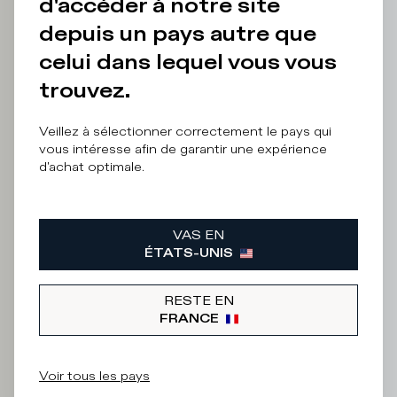
d'accéder à notre site
Iscriviti
depuis un pays autre que
celui dans lequel vous vous
alla
trouvez.
Newsletter
Veillez à sélectionner correctement le pays qui
vous intéresse afin de garantir une expérience
d'achat optimale.
Quelle
catégorie
vous
VAS EN
intéresse
ÉTATS-UNIS
?
H
RESTE EN
o
FRANCE
m
m
e
Voir tous les pays
F