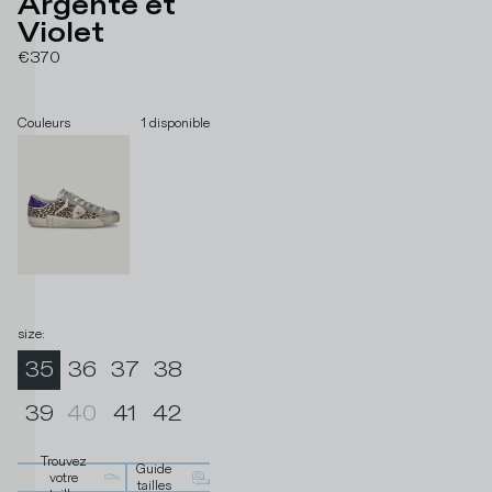
Argenté et
Violet
€370
Couleurs
1
disponible
size
:
35
36
37
38
39
40
41
42
Trouvez
Guide
votre
tailles