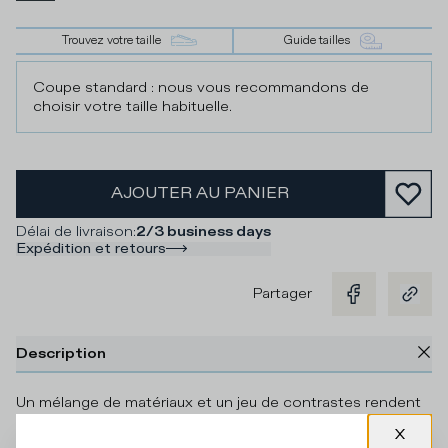
Trouvez votre taille
Guide tailles
Coupe standard : nous vous recommandons de
choisir votre taille habituelle.
AJOUTER AU PANIER
Délai de livraison
:
2/3 business days
Expédition et retours
Partager
Description
Un mélange de matériaux et un jeu de contrastes rendent
une icône comme la Prsx montante unique. La tige
combine le suède, le cuir et la peau de poulain léopard. La