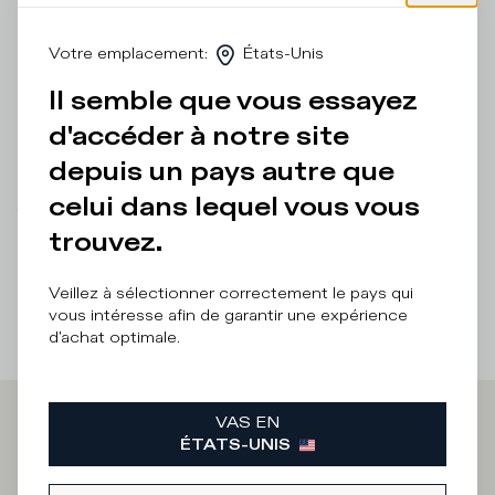
construction reste emblématique, avec un écusson en
relief sur le côté et une bande artisanale de semelle, avec
Votre emplacement
:
États-Unis
des salissures pour un effet vieilli. Coupe standard : nous
vous recommandons de choisir votre taille habituelle.
Il semble que vous essayez
Détails et composition
d'accéder à notre site
depuis un pays autre que
Entretien Produit
celui dans lequel vous vous
There was a problem loading related products
There was a
trouvez.
problem loading related products
Veillez à sélectionner correctement le pays qui
vous intéresse afin de garantir une expérience
d'achat optimale.
VAS EN
Iscriviti alla
ÉTATS-UNIS