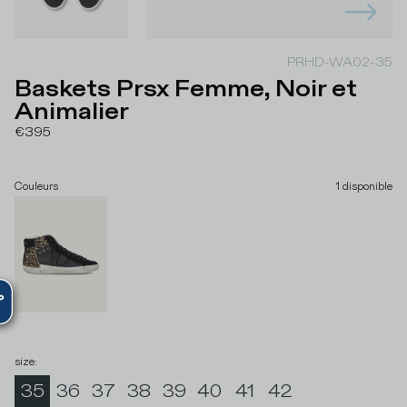
PRHD-WA02-35
Baskets Prsx Femme, Noir et
Animalier
€395
Couleurs
1
disponible
size
:
35
36
37
38
39
40
41
42