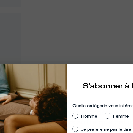
S'abonner à 
mplacement
:
États-Unis
Quelle catégorie vous intére
mble que vous essayez d'accéder à
Homme
Femme
 site depuis un pays autre que celui
Je préfère ne pas le dire
lequel vous vous trouvez.