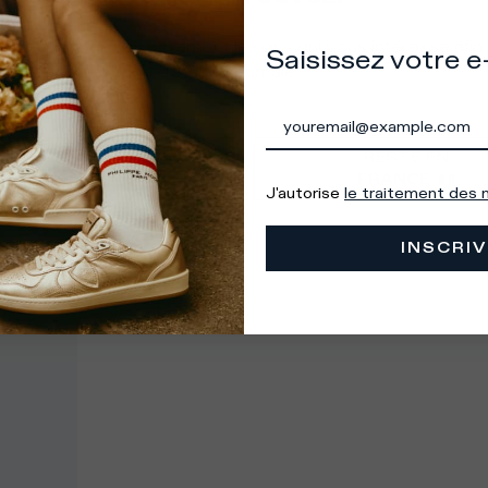
à sélectionner correctement le pays qui vous intéresse afin
Saisissez votre e
tir une expérience d'achat optimale.
VAS EN
RESTE EN
ÉTATS-UNIS
FRANCE
J'autorise
le traitement des
INSCRIV
s les pays