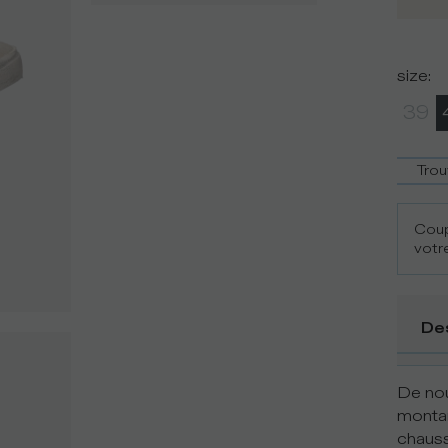
size
:
39
Trou
Coup
votre
De
De nou
montan
chauss