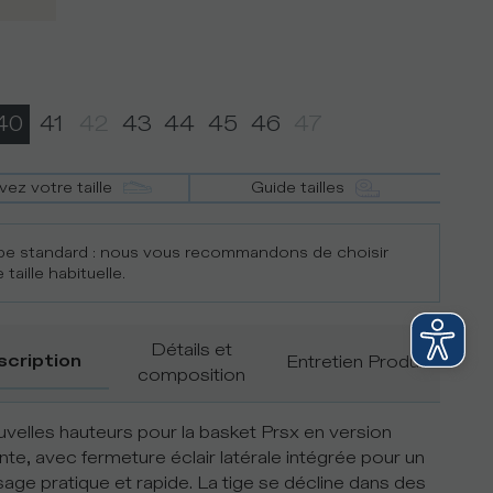
40
41
42
43
44
45
46
47
vez votre taille
Guide tailles
e standard : nous vous recommandons de choisir
 taille habituelle.
Détails et
scription
Entretien Produit
composition
velles hauteurs pour la basket Prsx en version
te, avec fermeture éclair latérale intégrée pour un
age pratique et rapide. La tige se décline dans des