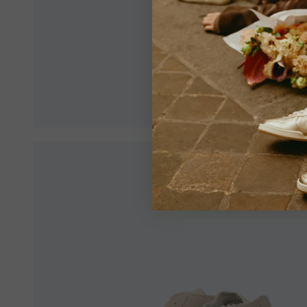
Veillez 
de garan
Voir tou