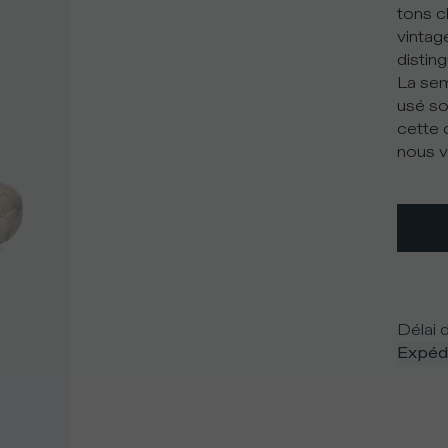
tons c
vintag
distin
La sem
usé sou
cette 
nous v
Délai d
Expédi