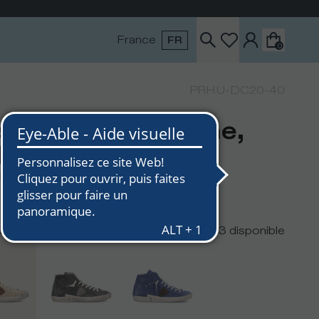
France
FR
0
PRHU-DC20-40
skets Prsx Homme,
ble
0
€260
urs
3
disponible