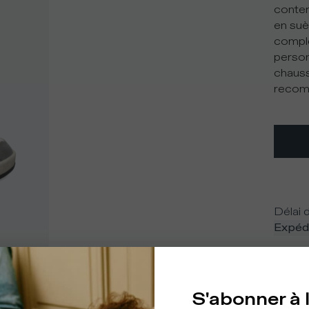
contem
en suè
complé
person
chauss
recomm
Délai d
Expédi
S'abonner à 