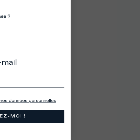
sse ?
-mail
 mes données personnelles
EZ-MOI !