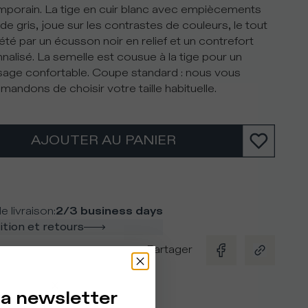
porain. La tige en cuir blanc avec empiècements
de gris, joue sur les contrastes de couleurs, le tout
té par un écusson noir en relief et un contrefort
nalisé. La semelle est cousue à la tige pour un
age confortable. Coupe standard : nous vous
andons de choisir votre taille habituelle.
AJOUTER AU PANIER
e livraison
:
2/3 business days
tion et retours
Partager
la newsletter