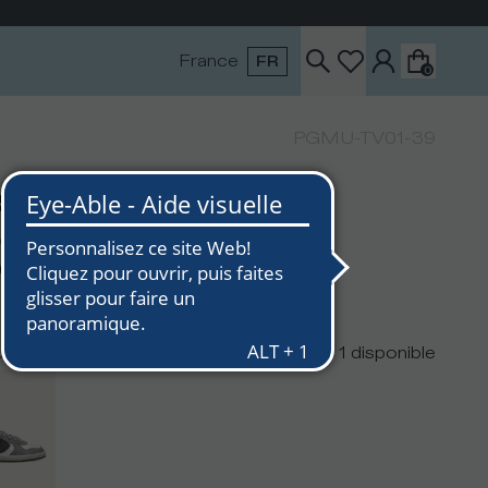
France
FR
0
PGMU-TV01-39
skets Pgal Haute
mme, Blanc Gris
0
urs
1
disponible