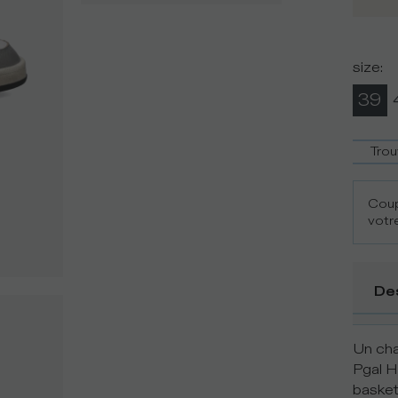
size
:
39
Trou
Coup
votre
De
Un cha
Pgal H
basket