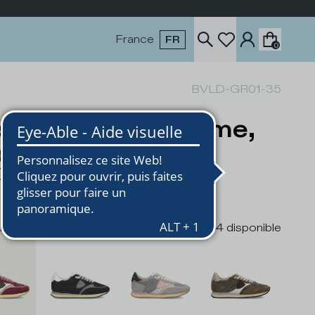
France
FR
0
BVLD-GR01-35
skets Blville Femme,
chsia
0
urs
4
disponible