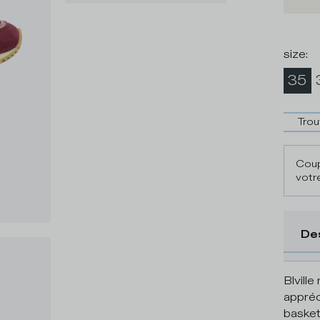
size
:
35
Trou
Coup
votre
De
Blville
appréc
basket