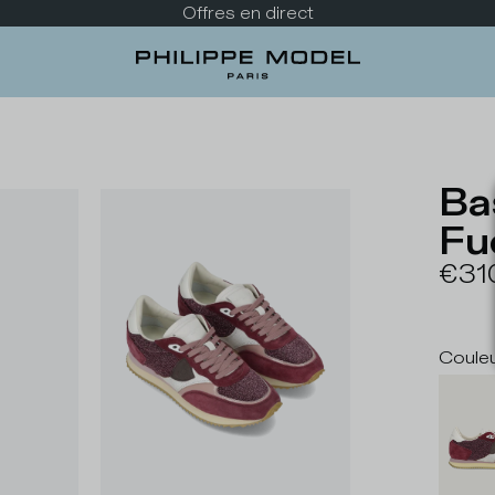
Offres en direct
Ba
Fu
€31
Coule