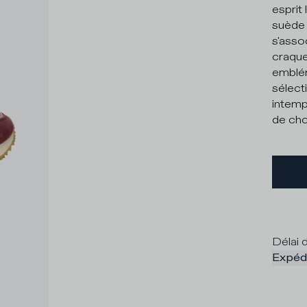
esprit 
suède e
s'assoc
craque
emblém
sélect
intemp
de choi
Délai d
Expédi