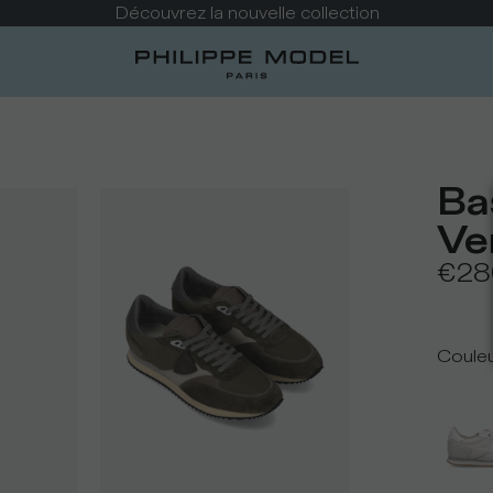
Retards possibles sur 
Ba
Ve
€28
Coule