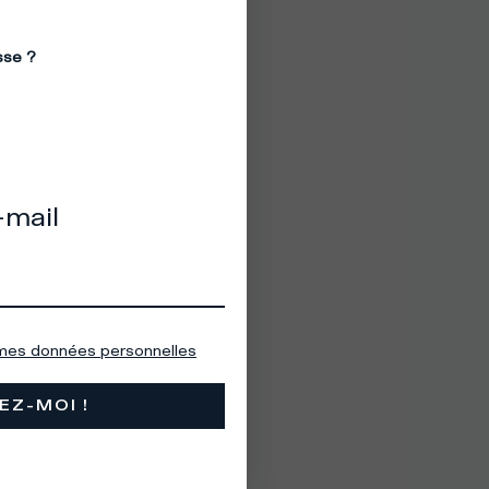
sse ?
-mail
 mes données personnelles
EZ-MOI !