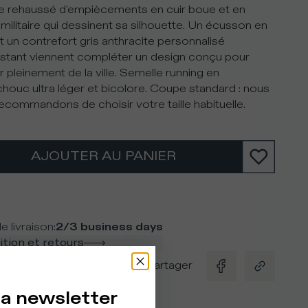
ire rehaussé d'empiècements en cuir boue et en
militaire qui dessinent sa silhouette. Un écusson en
et un contrefort gris anthracite personnalisé
stant viennent compléter un design conçu pour
r pleinement de la ville. Semelle running en
houc ultra léger et bicolore. Coupe standard : nous
ecommandons de choisir votre taille habituelle.
AJOUTER AU PANIER
e livraison
:
2/3 business days
tion et retours
Partager
la newsletter