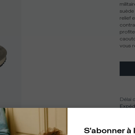
milita
suède 
relief 
contra
profite
caoutc
vous r
Délai d
Expédi
S'abonner à 