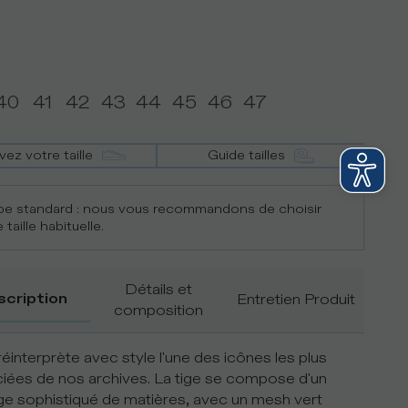
40
41
42
43
44
45
46
47
vez votre taille
Guide tailles
e standard : nous vous recommandons de choisir
 taille habituelle.
Détails et
scription
Entretien Produit
composition
 réinterprète avec style l'une des icônes les plus
iées de nos archives. La tige se compose d'un
e sophistiqué de matières, avec un mesh vert