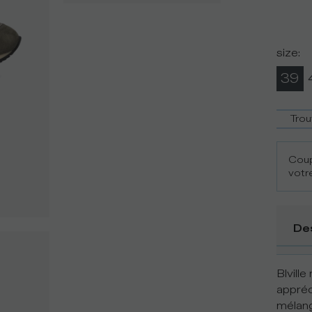
size
:
39
Trou
Coup
votre
De
Blville
appréc
mélang