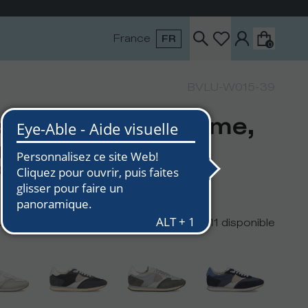
les retours et les remboursements
France
FR
0
BVLU-W015-39
skets Blville Homme,
rt Militaire Boue
0
urs
11
disponible