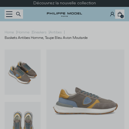
Passer au contenu
Découvrez la nouvelle collection
0
|
|
|
|
Home
Homme
Sneakers
Antibes
Baskets Antibes Homme, Taupe Bleu Avion Moutarde