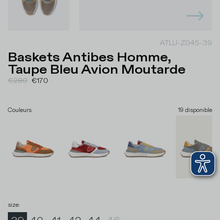
ATLU-Z045-39
Baskets Antibes Homme,
Taupe Bleu Avion Moutarde
€280
€170
Couleurs
19
disponible
size
: