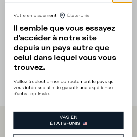
en coton éponge et la doublure douce en coton éponge
assurent un confort et une respirabilité optimaux tout au
Votre emplacement
:
États-Unis
long de la journée. La semelle en caoutchouc ultra-légère
apporte une touche dynamique et distinctive au design.
Il semble que vous essayez
Détails et composition
d'accéder à notre site
depuis un pays autre que
Entretien Produit
celui dans lequel vous vous
There was a problem loading related products
There was a
trouvez.
problem loading related products
Veillez à sélectionner correctement le pays qui
vous intéresse afin de garantir une expérience
d'achat optimale.
VAS EN
Iscriviti alla
ÉTATS-UNIS