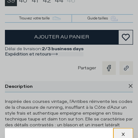
39
40
41
42
44
46
Trouvez votre taille
Guide tailles
AJOUTER AU PANIER
Délai de livraison
:
2/3 business days
Expédition et retours
Partager
Description
Inspirée des courses vintage, l'Antibes réinvente les codes
de la chaussure de running, insufflant à la Côte d'Azur un
style frais et authentique empeigne empeigne en tissu
technique taupe et daim ton sur ton. Elle se caractérise par
des détails contrastés : un blason et un insert latéralt
arrière bleu marine, ainsi qu'une languette arrière et un
liseré moutarde. La semelle intérieure amovible Ortholite