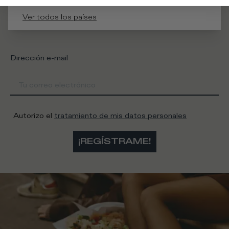
¿En qué categoría está interesado?
Ver todos los países
Hombre
Mujer
Prefiero no decir
Dirección e-mail
Autorizo el
tratamiento de mis datos personales
¡REGÍSTRAME!