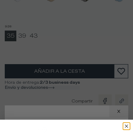
size
:
35
39
43
AÑADIR A LA CESTA
Hora de entrega
:
2/3 business days
Envío y devoluciones
Compartir
Descripción
Tu ubicación
:
Estados Unidos