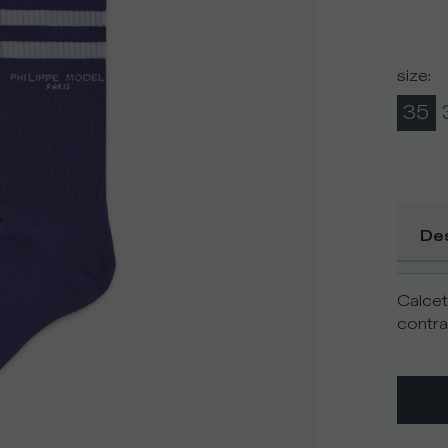
size
:
35
De
Calcet
contra