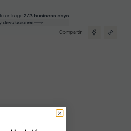
e entrega
:
2/3 business days
y devoluciones
Compartir