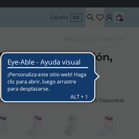
España
ES
0
PAUNICANTN-1014-35
lcetines en Algodón,
oleta Blanco
es
25
Disponible