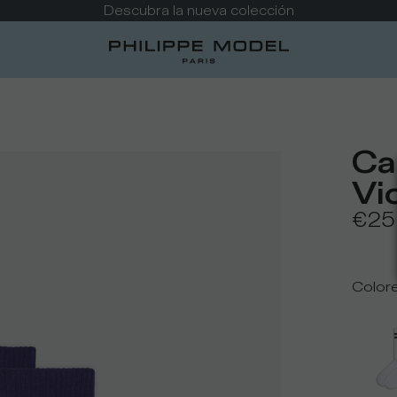
Descubra la nueva colección
Ca
Vi
€25
Color