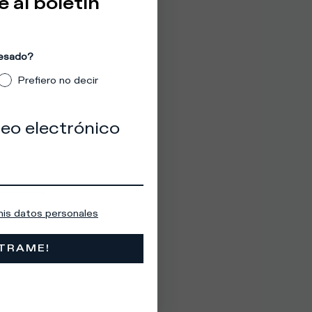
e al boletín
resado?
Prefiero no decir
reo electrónico
mis datos personales
STRAME!