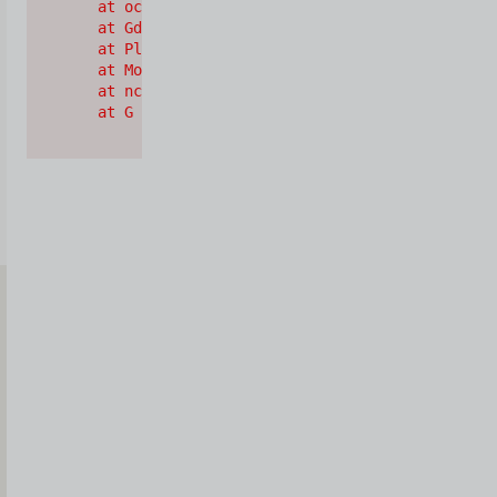
    at oc (https://cdn.shopify.com/oxygen-v2/2628
    at Gd (https://cdn.shopify.com/oxygen-v2/2628
    at Pl (https://cdn.shopify.com/oxygen-v2/2628
    at Mo (https://cdn.shopify.com/oxygen-v2/2628
    at nc (https://cdn.shopify.com/oxygen-v2/2628
    at G (https://cdn.shopify.com/oxygen-v2/26289
Iscriviti
alla
Newsletter