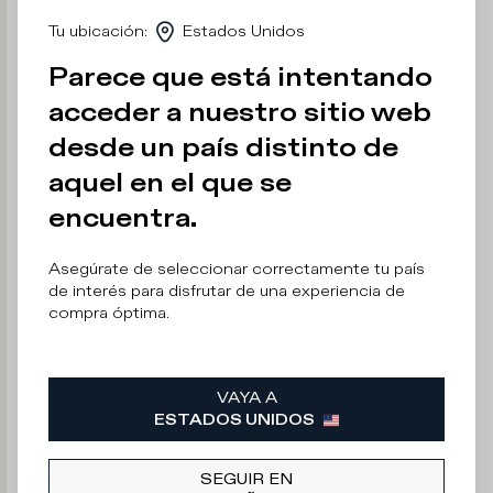
e
Tu ubicación
:
Estados Unidos
r
o
Parece que está intentando
n
o
acceder a nuestro sitio web
d
desde un país distinto de
e
c
aquel en el que se
ir
encuentra.
Dirección
Asegúrate de seleccionar correctamente tu país
e-
de interés para disfrutar de una experiencia de
mail
compra óptima.
VAYA A
ESTADOS UNIDOS
Autorizo
el
tratamiento
de
SEGUIR EN
mis