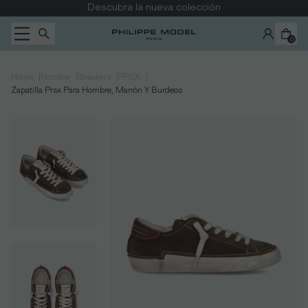
Ir al contenido
Descubra la nueva colección
0
|
|
|
|
Home
Hombre
Sneakers
PRSX
Zapatilla Prsx Para Hombre, Marrón Y Burdeos