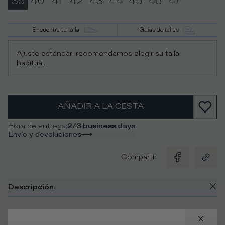
39
40
41
42
43
44
45
46
47
Encuentra tu talla
Guías de tallas
Ajuste estándar: recomendamos elegir su talla
habitual.
AÑADIR A LA CESTA
Hora de entrega
:
2/3 business days
Envío y devoluciones
Compartir
Descripción
Nuevos detalles protagonizan un icono como la Prsx. El
cuerpo de ante en coñac va cosido a la suela con un