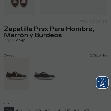
PRLU-DG03-39
Zapatilla Prsx Para Hombre,
Marrón y Burdeos
€350
€245
Colores
2
Disponible
size
: